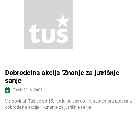
Dobrodelna akcija ‘Znanje za jutrišnje
sanje’
Več informacij
Torek, 20. 6. 2006
V trgovinah Tuš bo od 15. junija pa vse do 14. septembra potekala
dobrodelna akcija >>Znanje za jutrišnje sanje