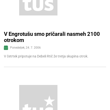
V Engrotušu smo pričarali nasmeh 2100
otrokom
Več informacij
Ponedeljek, 24. 7. 2006
V četrtek pripotuje na Debeli Rtič že tretja skupina otrok.