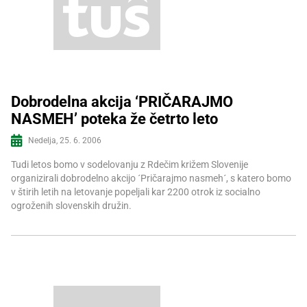
Dobrodelna akcija ‘PRIČARAJMO
NASMEH’ poteka že četrto leto
Več informacij
Nedelja, 25. 6. 2006
Tudi letos bomo v sodelovanju z Rdečim križem Slovenije
organizirali dobrodelno akcijo ´Pričarajmo nasmeh´, s katero bomo
v štirih letih na letovanje popeljali kar 2200 otrok iz socialno
ogroženih slovenskih družin.