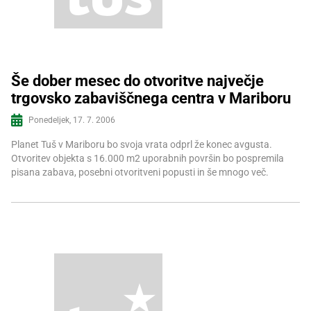
Še dober mesec do otvoritve največje
trgovsko zabaviščnega centra v Mariboru
Več informacij
Ponedeljek, 17. 7. 2006
Planet Tuš v Mariboru bo svoja vrata odprl že konec avgusta.
Otvoritev objekta s 16.000 m2 uporabnih površin bo pospremila
pisana zabava, posebni otvoritveni popusti in še mnogo več.