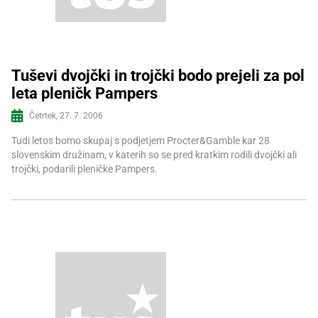
Recepti
Tuševi dvojčki in trojčki bodo prejeli za pol
leta pleničk Pampers
Več informacij
Četrtek, 27. 7. 2006
Tudi letos bomo skupaj s podjetjem Procter&Gamble kar 28
slovenskim družinam, v katerih so se pred kratkim rodili dvojčki ali
trojčki, podarili pleničke Pampers.