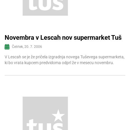
Novembra v Lescah nov supermarket Tuš
Četrtek, 20. 7. 2006
Več informacij
V Lescah se je že pričela izgradnja novega Tuševega supermarketa,
ki bo vrata kupcem predvidoma odprl že v mesecu novembru.