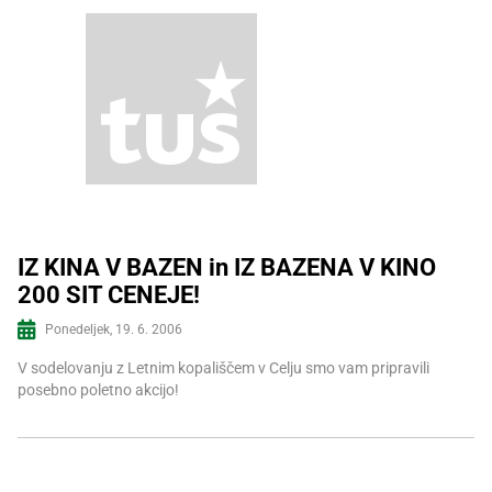
IZ KINA V BAZEN in IZ BAZENA V KINO
200 SIT CENEJE!
Več informacij
Ponedeljek, 19. 6. 2006
V sodelovanju z Letnim kopališčem v Celju smo vam pripravili
posebno poletno akcijo!