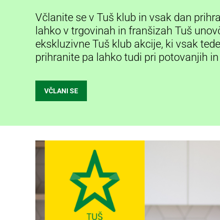
Digitalni
Včlanite se v Tuš klub in vsak dan prihr
računi
lahko v trgovinah in franšizah Tuš unovč
Recepti
ekskluzivne Tuš klub akcije, ki vsak ted
prihranite pa lahko tudi pri potovanjih in
VČLANI SE