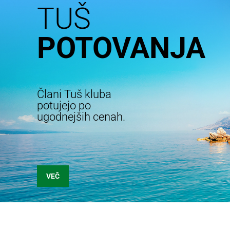
TUŠ
POTOVANJA
Člani Tuš kluba
potujejo po
ugodnejših cenah.
VEČ