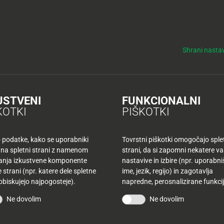
y
Tuš nepremičnine
NO
KUPONI
TUŠ KLUB
DELOVNI ČASI
Shrani nastav
USTVENI
FUNKCIONALNI
KOTKI
PIŠKOTKI
ŠLI V
o podatke, kako se uporabniki
Tovrstni piškotki omogočajo sple
 na spletni strani z namenom
strani, da si zapomni nekatere v
šanja izkustvene komponente
nastavive in izbire (npr. uporabn
 strani (npr. katere dele spletne
ime, jezik, regijo) in zagotavlja
U!
 obiskujejo najpogosteje).
napredne, perosnalizirane funkcij
Ne dovolim
Ne dovolim