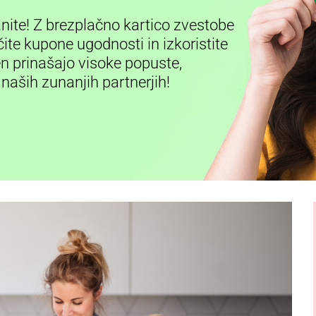
anite! Z brezplačno kartico zvestobe
ite kupone ugodnosti in izkoristite
en prinašajo visoke popuste,
 naših zunanjih partnerjih!