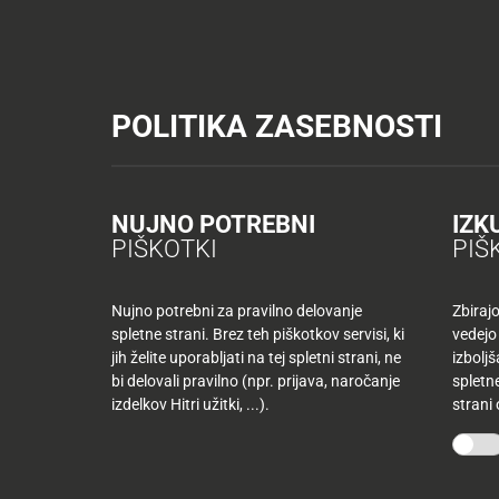
Tuš trgovine
Tuš drogerija
Tuš centri in zabava
Tuš cash&carr
KATALOGI IN REVIJE
AKTUAL
POLITIKA ZASEBNOSTI
Tuš trgovine
Tuš klub
AKTUALNO
TUŠ
KLUB
Nazaj
NUJNO POTREBNI
IZK
Nazaj
PIŠKOTKI
PIŠ
Tuš
DOBRODO
družina
Nujno potrebni za pravilno delovanje
Zbiraj
spletne strani. Brez teh piškotkov servisi, ki
vedejo
Tuš
jih želite uporabljati na tej spletni strani, ne
izbolj
10
klub
bi delovali pravilno (npr. prijava, naročanje
spletne
najljubših
TUŠ KLUB
-50
izdelkov Hitri užitki, ...).
strani
izdelkov
%
več
mesecev
Mojih
kupujete
10