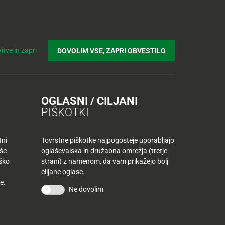
Prijavi se v Tuš klub profil
Včlani se v Tuš klub
Iskanje
Povejte
Nakupovalni
Spletni supermarket
itve in zapri
DOVOLIM VSE, ZAPRI OBVESTILO
nam
listek
OGLASNI / CILJANI
PIŠKOTKI
tni
Tovrstne piškotke najpogosteje uporabljajo
aše
oglaševalska in družabna omrežja (tretje
iško
strani) z namenom, da vam prikažejo bolj
ciljane oglase.
e.
Ne dovolim