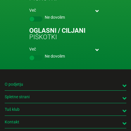
Več
Ne dovolim
OGLASNI / CILJANI
PIŠKOTKI
Več
Ne dovolim
O podjetju
Spletne strani
Tuš klub
Kontakt