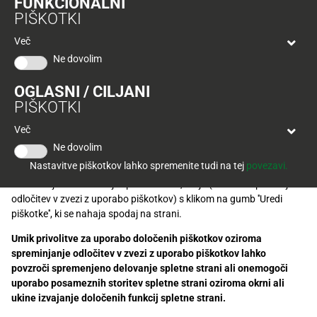
FUNKCIONALNI
zunanjih piškotkov.
Tuš
PIŠKOTKI
klub
Ponudba
Nastavitve piškotkov za Google Analytics lahko omogočite ali
Hitri
velja
onemogočite
tukaj
. Več informaciji o Google Analytics je dostopno
Več
nakup
O
do
na Politiki o varstvu osebnih podatkov.
Ne dovolim
Tuš
30.
Trajno
klub
Nekateri piškotki so nujni za delovanje spletne strani in za njihovo
9.
znižano
OGLASNI / CILJANI
kartici
delovanje oziroma uporabo privolitev s strani uporabnika v skladu z
2026
PIŠKOTKI
določili zakonodaje ni potrebna. Za vse ostale piškotke, ki niso nujni
Tuš
Tuš
za delovanje spletne strani, je potrebna privolitev s strani
Več
POGLEJTE IZDELKE
izdelki
klub
uporabnika. Za najbolj optimalno uporabo spletne strani je najbolj
Ne dovolim
potovanja
priporočljivo, da uporabnik poda privolitev za uporabo piškotkov.
Novice
Nastavitve piškotkov lahko spremenite tudi na tej
povezavi.
Uporabnik lahko svoje privolitve za uporabo posameznih piškotkov,
ki niso nujni za delovanje spletne strani, ureja (oziroma spreminja
Nagradne
odločitev v zvezi z uporabo piškotkov) s klikom na gumb ''Uredi
igre
piškotke'', ki se nahaja spodaj na strani.
Dodatna
Umik privolitve za uporabo določenih piškotkov oziroma
ponudba
spreminjanje odločitev v zvezi z uporabo piškotkov lahko
povzroči spremenjeno delovanje spletne strani ali onemogoči
Digitalni
uporabo posameznih storitev spletne strani oziroma okrni ali
računi
ukine izvajanje določenih funkcij spletne strani.