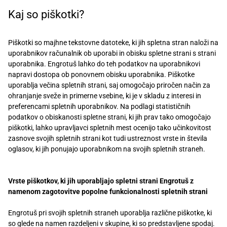
Recepti
Kaj so piškotki?
Piškotki so majhne tekstovne datoteke, ki jih spletna stran naloži na
uporabnikov računalnik ob uporabi in obisku spletne strani s strani
uporabnika. Engrotuš lahko do teh podatkov na uporabnikovi
napravi dostopa ob ponovnem obisku uporabnika. Piškotke
uporablja večina spletnih strani, saj omogočajo priročen način za
ohranjanje sveže in primerne vsebine, ki je v skladu z interesi in
preferencami spletnih uporabnikov. Na podlagi statističnih
podatkov o obiskanosti spletne strani, ki jih prav tako omogočajo
piškotki, lahko upravljavci spletnih mest ocenijo tako učinkovitost
zasnove svojih spletnih strani kot tudi ustreznost vrste in števila
oglasov, ki jih ponujajo uporabnikom na svojih spletnih straneh.
Vrste piškotkov, ki jih uporabljajo spletni strani Engrotuš z
namenom zagotovitve popolne funkcionalnosti spletnih strani
Engrotuš pri svojih spletnih straneh uporablja različne piškotke, ki
so glede na namen razdeljeni v skupine, ki so predstavljene spodaj.