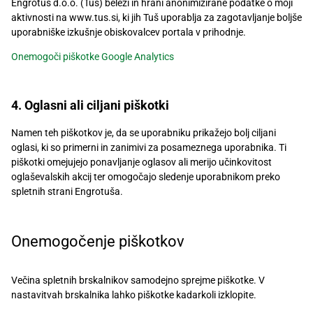
Engrotuš d.o.o. (Tuš) beleži in hrani anonimizirane podatke o moji
aktivnosti na www.tus.si, ki jih Tuš uporablja za zagotavljanje boljše
uporabniške izkušnje obiskovalcev portala v prihodnje.
Onemogoči piškotke Google Analytics
4. Oglasni ali ciljani piškotki
Namen teh piškotkov je, da se uporabniku prikažejo bolj ciljani
oglasi, ki so primerni in zanimivi za posameznega uporabnika. Ti
piškotki omejujejo ponavljanje oglasov ali merijo učinkovitost
oglaševalskih akcij ter omogočajo sledenje uporabnikom preko
spletnih strani Engrotuša.
Onemogočenje piškotkov
Večina spletnih brskalnikov samodejno sprejme piškotke. V
nastavitvah brskalnika lahko piškotke kadarkoli izklopite.