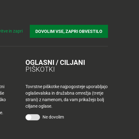
Prijavi se v Tuš klub profil
Včlani se v Tuš klub
Iskanje
Povejte
Nakupovalni
Spletni supermarket
itve in zapri
DOVOLIM VSE, ZAPRI OBVESTILO
nam
listek
OGLASNI / CILJANI
PIŠKOTKI
tni
Tovrstne piškotke najpogosteje uporabljajo
aše
oglaševalska in družabna omrežja (tretje
iško
strani) z namenom, da vam prikažejo bolj
ciljane oglase.
EDITE OZNAKI
e.
IHRANITE S
TVARJAMO
Ne dovolim
AJNO