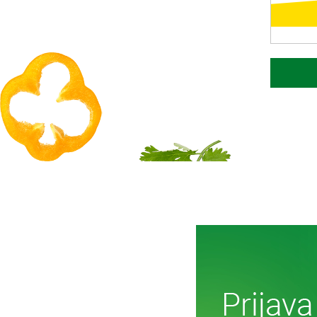
D
Več o i