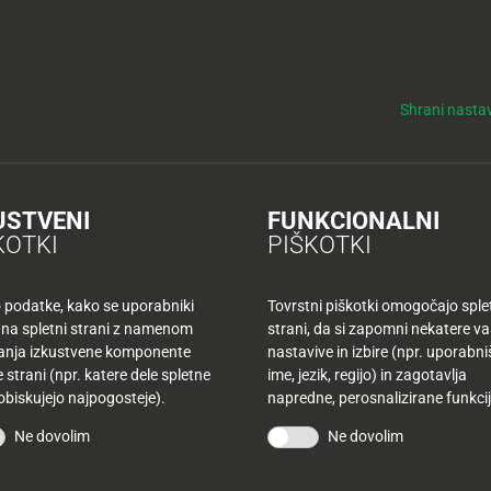
y
Tuš nepremičnine
NO
KUPONI
TUŠ KLUB
DELOVNI ČASI
Shrani nastav
USTVENI
FUNKCIONALNI
KOTKI
PIŠKOTKI
o podatke, kako se uporabniki
Tovrstni piškotki omogočajo sple
 na spletni strani z namenom
strani, da si zapomni nekatere v
šanja izkustvene komponente
nastavive in izbire (npr. uporabn
 strani (npr. katere dele spletne
ime, jezik, regijo) in zagotavlja
SL
 obiskujejo najpogosteje).
napredne, perosnalizirane funkcij
PR
US
Ne dovolim
Ne dovolim
TR