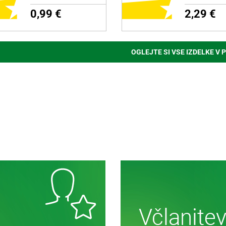
0,99 €
2,29 €
OGLEJTE SI VSE IZDELKE V 
ODAJ NA NAKUPOVALNI
DODAJ NA NAKUPOVAL
LISTEK
LISTEK
zdelku
Več o izdelku