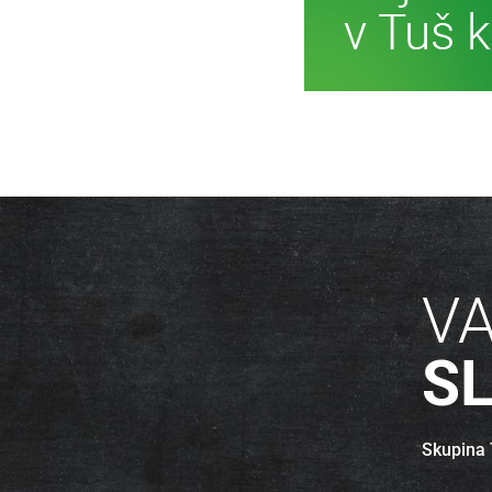
Ve
V
S
Skupina T