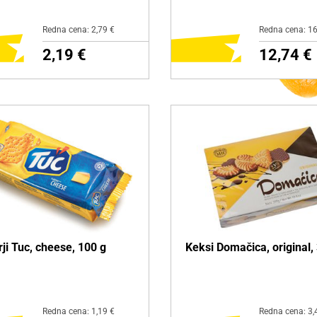
Redna cena: 2,79 €
Redna cena: 16
2,19 €
12,74 €
ODAJ NA NAKUPOVALNI
DODAJ NA NAKUPOVAL
LISTEK
LISTEK
zdelku
Več o izdelku
ji Tuc, cheese, 100 g
Keksi Domačica, original,
Redna cena: 1,19 €
Redna cena: 3,