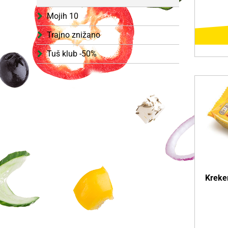
Mojih 10
Trajno znižano
Tuš klub -50%
D
Več o i
Kreker