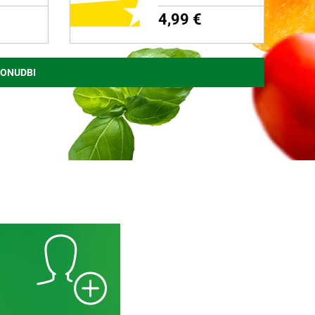
4,99 €
PONUDBI
NI
DODAJ NA NAKUPOVALNI
LISTEK
Več o izdelku