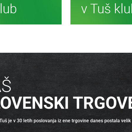
č informacij
Več inf
AŠ
LOVENSKI TRGOV
uš je v 30 letih poslovanja iz ene trgovine danes postala velik