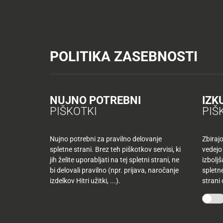
Tuš trgovine
Tuš drogerija
Tuš centri in zabava
Tuš cash&carr
KATALOGI IN REVIJE
AKTUAL
POLITIKA ZASEBNOSTI
AKTUALNO
TUŠ
KLUB
Nazaj
NUJNO POTREBNI
IZK
Nazaj
PIŠKOTKI
PIŠ
Tuš
družina
Nujno potrebni za pravilno delovanje
Zbiraj
spletne strani. Brez teh piškotkov servisi, ki
vedejo
Tuš
jih želite uporabljati na tej spletni strani, ne
izbolj
10
klub
bi delovali pravilno (npr. prijava, naročanje
spletne
najljubših
-50
izdelkov Hitri užitki, ...).
strani
izdelkov
%
več
mesecev
Mojih
kupujete
10