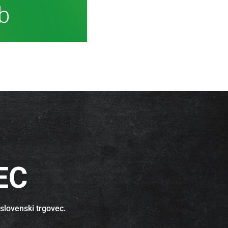
ormacij
EC
 slovenski trgovec.