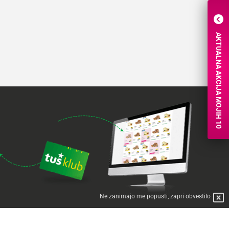
AKTUALNA AKCIJA MOJIH 10
Ne zanimajo me popusti, zapri obvestilo