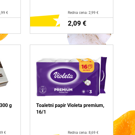
,99 €
Redna cena: 2,99 €
2,09 €
NI
DODAJ NA NAKUPOVALNI
LISTEK
Več o izdelku
 300 g
Toaletni papir Violeta premium,
16/1
49 €
Redna cena: 8,69 €