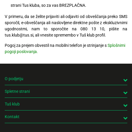
Recepti
strani Tus kluba, so za vas BREZPLAČNA.
V primeru, da se želite prijaviti ali odjaviti od obveščanja preko SMS
sporočil, e-obveščanja ali naslovljene direktne pošte z ekskluzivnimi
ugodnostmi, nam to sporočite na 080 13 10, pišite na
tus.klub@tus.si, ali vnesite spremembo v Tuš klub profil.
Pogoj za prejem obvestil na mobilni telefon je strinjanje s
Splošnimi
pogoji poslovanja.
O podjetju
Spletne strani
Tuš klub
Kontakt