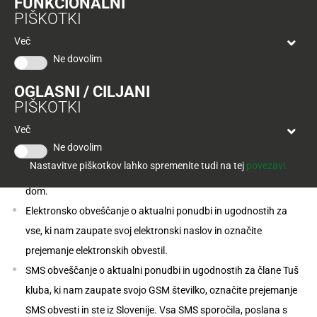
FUNKCIONALNI
Tuš
PIŠKOTKI
klub
Ponudba
Hitri
velja
Več
nakup
Želite prejemati Tuš klub ugodnosti na
O
do
Ne dovolim
elektronski naslov in vaš mobilni telefon?
Tuš
30.
Trajno
klub
9.
znižano
OGLASNI / CILJANI
Prejemanje uredite tako, da v
Tuš klub profilu
o
značite prejemanje
kartici
2026
PIŠKOTKI
elektronskih oz. SMS obvestil. Za prijavo na obveščanje nas lahko
Tuš
pokličete tudi na brezplačno telefonsko številko 080 1310.
Le tako
Tuš
Več
POGLEJTE IZDELKE
izdelki
vam bomo lahko pošiljali ekskluzivne ponudbe ali obvestila, ki jih
klub
Ne dovolim
boste v Tušu lahko koristili ob predložitvi Tuš klub kartice.
potovanja
Novice
Nastavitve piškotkov lahko spremenite tudi na tej
povezavi.
Člani Tuš kluba prejemate ekskluzivno ponudbo po pošti na
dom.
Nagradne
igre
Elektronsko obveščanje o aktualni ponudbi in ugodnostih za
vse, ki nam zaupate svoj elektronski naslov in označite
Dodatna
prejemanje elektronskih obvestil.
ponudba
SMS obveščanje o aktualni ponudbi in ugodnostih za člane Tuš
Digitalni
kluba, ki nam zaupate svojo GSM številko, označite prejemanje
računi
SMS obvesti in ste iz Slovenije. Vsa SMS sporočila, poslana s