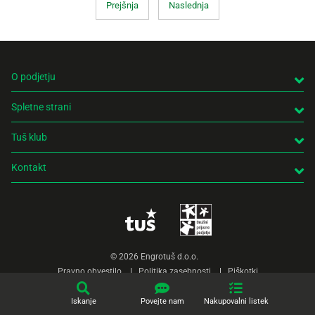
Prejšnja
Naslednja
O podjetju
Spletne strani
Tuš klub
Kontakt
© 2026 Engrotuš d.o.o.
Pravno obvestilo
Politika zasebnosti
Piškotki
Produkcija:
Creatim
Iskanje
Povejte nam
Nakupovalni listek