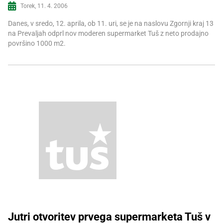
Torek, 11. 4. 2006
Danes, v sredo, 12. aprila, ob 11. uri, se je na naslovu Zgornji kraj 13
na Prevaljah odprl nov moderen supermarket Tuš z neto prodajno
površino 1000 m2.
Jutri otvoritev prvega supermarketa Tuš v