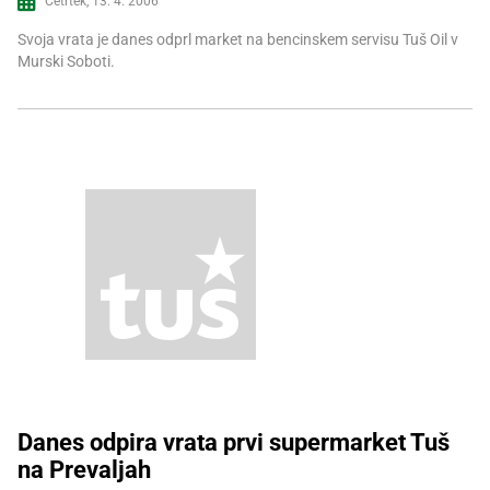
Četrtek, 13. 4. 2006
Svoja vrata je danes odprl market na bencinskem servisu Tuš Oil v
Murski Soboti.
Danes odpira vrata prvi supermarket Tuš
na Prevaljah
Več informacij