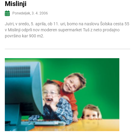
Mislinji
Več informacij
Ponedeljek, 3. 4. 2006
Jutri, v sredo, 5. aprila, ob 11. uri, bomo na naslovu Šolska cesta 55
v Mislinji odprli nov moderen supermarket Tuš z neto prodajno
površino kar 900 m2.