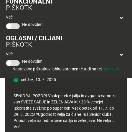
FUNKCIONALNI
Tuš
PIŠKOTKI
klub
Ponudba
Hitri
velja
Več
nakup
O
do
Ne dovolim
Tuš
30.
Trajno
klub
9.
znižano
OGLASNI / CILJANI
kartici
2026
PIŠKOTKI
Tuš
Tuš
Senior ugodnost: -20 % za
Več
POGLEJTE IZDELKE
izdelki
klub
sveže sadje in zelenjavo
Ne dovolim
potovanja
Novice
Nastavitve piškotkov lahko spremenite tudi na tej
povezavi.
četrtek, 10. 7. 2025
Nagradne
igre
SENIORJI POZOR! Vsak petek v juliju in avgustu samo za
Dodatna
vas SVEŽE SADJE in ZELENJAVA kar 20 % ceneje!
ponudba
Izkoristite svežino po super ceni vsak petek od 11. 7. do
29. 8. 2025! *Ugodnost velja za člane Tuš Senior kluba.
Digitalni
Popust velja na redne cene sadja in zelenjave. Ne velja …
računi
Več