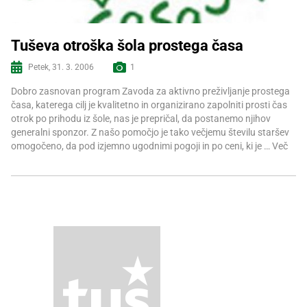
Tuševa otroška šola prostega časa
Petek, 31. 3. 2006
1
Več informacij
Dobro zasnovan program Zavoda za aktivno preživljanje prostega
časa, katerega cilj je kvalitetno in organizirano zapolniti prosti čas
otrok po prihodu iz šole, nas je prepričal, da postanemo njihov
generalni sponzor. Z našo pomočjo je tako večjemu številu staršev
omogočeno, da pod izjemno ugodnimi pogoji in po ceni, ki je …
Več