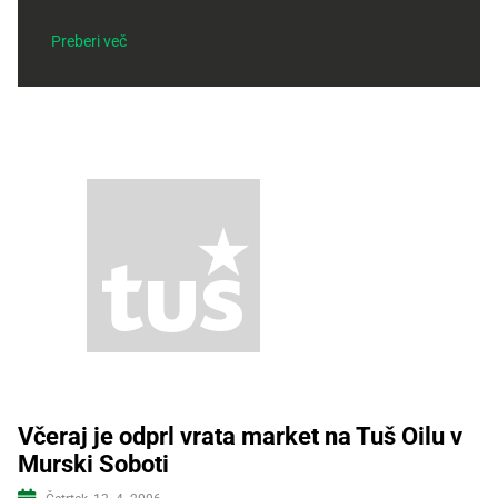
Recepti
Preberi več
Včeraj je odprl vrata market na Tuš Oilu v
Murski Soboti
Več informacij