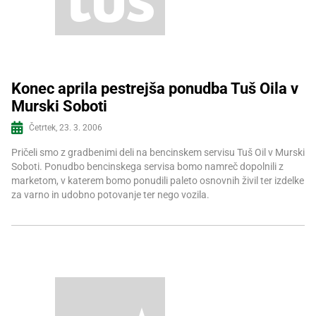
Konec aprila pestrejša ponudba Tuš Oila v
Murski Soboti
Več informacij
Četrtek, 23. 3. 2006
Pričeli smo z gradbenimi deli na bencinskem servisu Tuš Oil v Murski
Soboti. Ponudbo bencinskega servisa bomo namreč dopolnili z
marketom, v katerem bomo ponudili paleto osnovnih živil ter izdelke
za varno in udobno potovanje ter nego vozila.