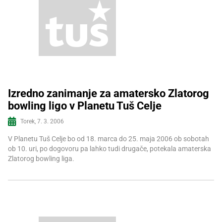
Izredno zanimanje za amatersko Zlatorog
bowling ligo v Planetu Tuš Celje
Več informacij
Torek, 7. 3. 2006
V Planetu Tuš Celje bo od 18. marca do 25. maja 2006 ob sobotah
ob 10. uri, po dogovoru pa lahko tudi drugače, potekala amaterska
Zlatorog bowling liga.