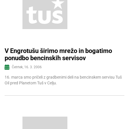
V Engrotušu širimo mrežo in bogatimo
ponudbo bencinskih servisov
Več informacij
Četrtek, 16. 3. 2006
16. marca smo pričeli z gradbenimi deli na bencinskem servisu Tuš
Oil pred Planetom Tuš v Celju.