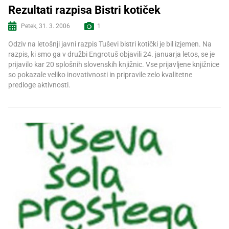
Rezultati razpisa Bistri kotiček
Petek, 31. 3. 2006
1
Več informacij
Odziv na letošnji javni razpis Tuševi bistri kotički je bil izjemen. Na
razpis, ki smo ga v družbi Engrotuš objavili 24. januarja letos, se je
prijavilo kar 20 splošnih slovenskih knjižnic. Vse prijavljene knjižnice
so pokazale veliko inovativnosti in pripravile zelo kvalitetne
predloge aktivnosti.