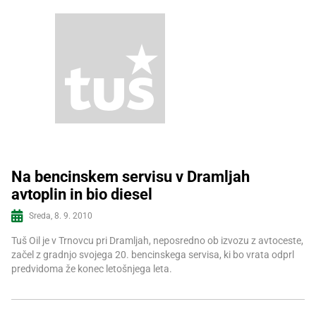
Na bencinskem servisu v Dramljah
avtoplin in bio diesel
Več informacij
Sreda, 8. 9. 2010
Tuš Oil je v Trnovcu pri Dramljah, neposredno ob izvozu z avtoceste,
začel z gradnjo svojega 20. bencinskega servisa, ki bo vrata odprl
predvidoma že konec letošnjega leta.