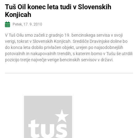
Tuš Oil konec leta tudi v Slovenskih
Konjicah
Več informacij
Petek, 17. 9. 2010
V Tuš Oilu smo začeli z gradnjo 19. bencinskega servisa v svoji
verigi, tokrat v Slovenskih Konjicah. Središče Dravinjske doline bo
do konca leta dobilo privlačen objekt, urejen po najsodobnejših
potovalnih in nakupovalnih trendih, s katerim bomo v Tušu še utrdili
pozicijo tretje največje verige bencinskih servisov v državi.