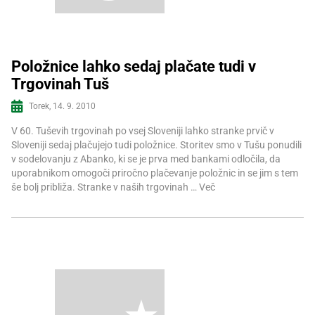
Položnice lahko sedaj plačate tudi v
Trgovinah Tuš
Več informacij
Torek, 14. 9. 2010
V 60. Tuševih trgovinah po vsej Sloveniji lahko stranke prvič v
Sloveniji sedaj plačujejo tudi položnice. Storitev smo v Tušu ponudili
v sodelovanju z Abanko, ki se je prva med bankami odločila, da
uporabnikom omogoči priročno plačevanje položnic in se jim s tem
še bolj približa. Stranke v naših trgovinah …
Več