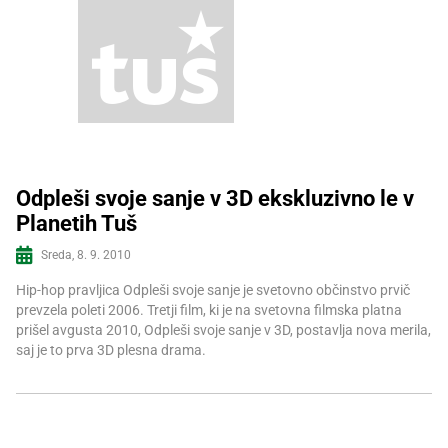
Odpleši svoje sanje v 3D ekskluzivno le v
Planetih Tuš
Več informacij
Sreda, 8. 9. 2010
Hip-hop pravljica Odpleši svoje sanje je svetovno občinstvo prvič
prevzela poleti 2006. Tretji film, ki je na svetovna filmska platna
prišel avgusta 2010, Odpleši svoje sanje v 3D, postavlja nova merila,
saj je to prva 3D plesna drama.