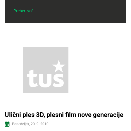
Recepti
Preberi več
Ulični ples 3D, plesni film nove generacije
Ponedeljek, 20. 9. 2010
Več informacij