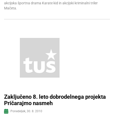
akcijska športna drama Karate kid in akcijski kriminalni triler
Mačeta.
Zaključeno 8. leto dobrodelnega projekta
Pričarajmo nasmeh
Več informacij
Ponedeljek, 30. 8. 2010