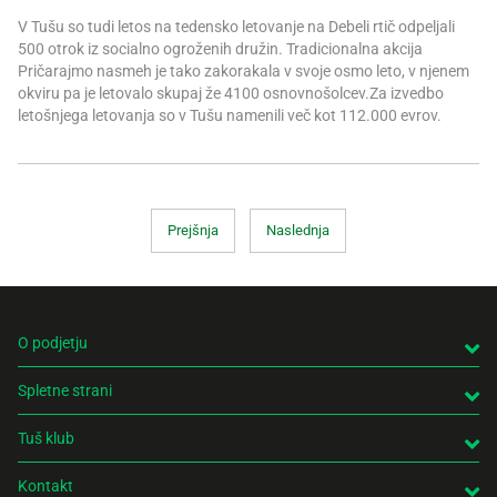
V Tušu so tudi letos na tedensko letovanje na Debeli rtič odpeljali
500 otrok iz socialno ogroženih družin. Tradicionalna akcija
Pričarajmo nasmeh je tako zakorakala v svoje osmo leto, v njenem
okviru pa je letovalo skupaj že 4100 osnovnošolcev.Za izvedbo
letošnjega letovanja so v Tušu namenili več kot 112.000 evrov.
Prejšnja
Naslednja
O podjetju
Spletne strani
Tuš klub
Kontakt