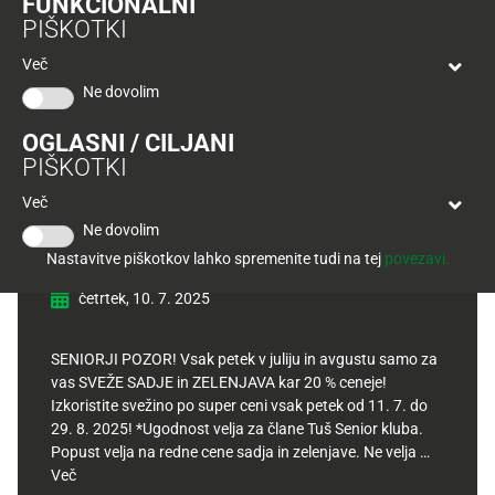
FUNKCIONALNI
Tuš
PIŠKOTKI
klub
Ponudba
Hitri
velja
Več
nakup
O
do
Ne dovolim
Tuš
30.
Trajno
klub
9.
znižano
OGLASNI / CILJANI
kartici
2026
PIŠKOTKI
Tuš
Tuš
Senior ugodnost: -20 % za
Več
POGLEJTE IZDELKE
izdelki
klub
sveže sadje in zelenjavo
Ne dovolim
potovanja
Novice
Nastavitve piškotkov lahko spremenite tudi na tej
povezavi.
četrtek, 10. 7. 2025
Nagradne
igre
SENIORJI POZOR! Vsak petek v juliju in avgustu samo za
Dodatna
vas SVEŽE SADJE in ZELENJAVA kar 20 % ceneje!
ponudba
Izkoristite svežino po super ceni vsak petek od 11. 7. do
29. 8. 2025! *Ugodnost velja za člane Tuš Senior kluba.
Digitalni
Popust velja na redne cene sadja in zelenjave. Ne velja …
računi
Več