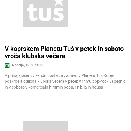
V koprskem Planetu Tuš v petek in soboto
vroča klubska večera
Več informacij
Nedelja, 12. 9. 2010
V prihajajočem vikendu bosta za zabavo v Planetu Tuš Koper
poskrbela odlična klubska večera v petek v ritmu pop-rock uspešnic
in v soboto v komercialnih ritmih popa, r’n’b-ja in housa.