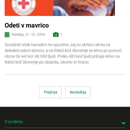
Odeti v mavrico
Nedelja, 31. 10. 2004
1
Več informacij
Socialnih stisk navadno ne opazimo, saj so skrbno skrite za
debelimi zidovi domov, a na Rdeči križ Slovenije se letno po pomoč
obrne že več kot 48.000 ljudi. Preko 48 tisoč ljudi prihaja letno na
Rdeči križ Slovenije po oblačila, obutev in hrano.
Prejšnja
Naslednja
O podjetju