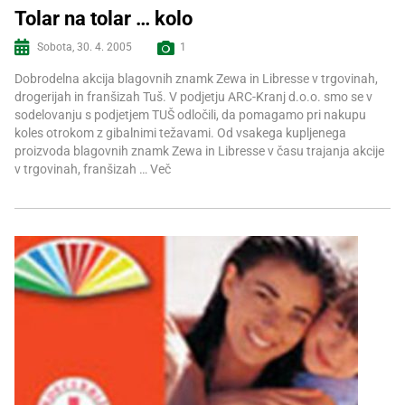
Tolar na tolar … kolo
Sobota, 30. 4. 2005
1
Več informacij
Dobrodelna akcija blagovnih znamk Zewa in Libresse v trgovinah,
drogerijah in franšizah Tuš. V podjetju ARC-Kranj d.o.o. smo se v
sodelovanju s podjetjem TUŠ odločili, da pomagamo pri nakupu
koles otrokom z gibalnimi težavami. Od vsakega kupljenega
proizvoda blagovnih znamk Zewa in Libresse v času trajanja akcije
v trgovinah, franšizah …
Več