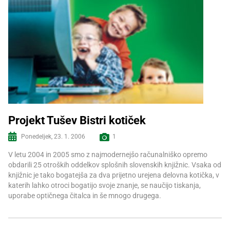
Projekt Tušev Bistri kotiček
Ponedeljek, 23. 1. 2006
1
Več informacij
V letu 2004 in 2005 smo z najmodernejšo računalniško opremo
obdarili 25 otroških oddelkov splošnih slovenskih knjižnic. Vsaka od
knjižnic je tako bogatejša za dva prijetno urejena delovna kotička, v
katerih lahko otroci bogatijo svoje znanje, se naučijo tiskanja,
uporabe optičnega čitalca in še mnogo drugega.