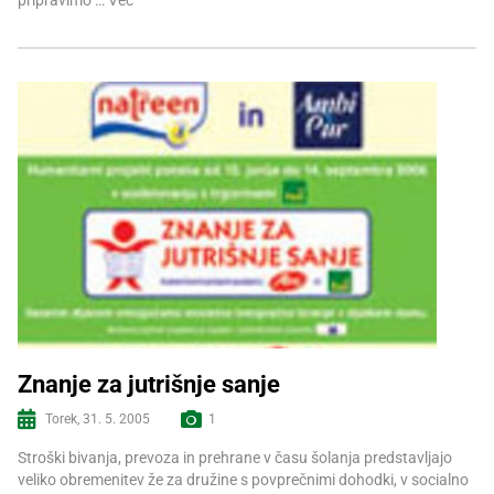
Znanje za jutrišnje sanje
Torek, 31. 5. 2005
1
Več informacij
Stroški bivanja, prevoza in prehrane v času šolanja predstavljajo
veliko obremenitev že za družine s povprečnimi dohodki, v socialno