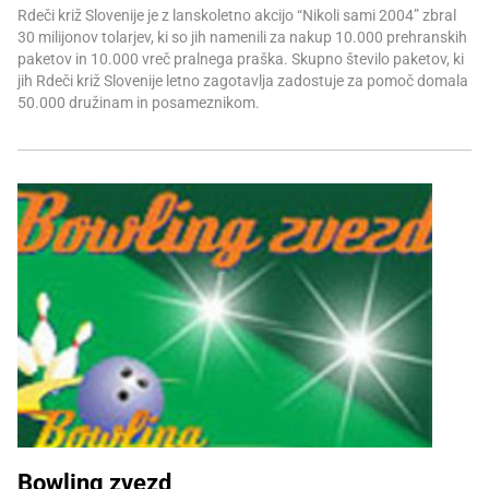
Rdeči križ Slovenije je z lanskoletno akcijo “Nikoli sami 2004” zbral
30 milijonov tolarjev, ki so jih namenili za nakup 10.000 prehranskih
paketov in 10.000 vreč pralnega praška. Skupno število paketov, ki
jih Rdeči križ Slovenije letno zagotavlja zadostuje za pomoč domala
50.000 družinam in posameznikom.
Bowling zvezd