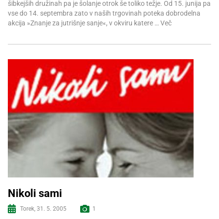
šibkejših družinah pa je šolanje otrok še toliko težje. Od 15. junija pa
vse do 14. septembra zato v naših trgovinah poteka dobrodelna
akcija »Znanje za jutrišnje sanje«, v okviru katere …
Več
Nikoli sami
Torek, 31. 5. 2005
1
Več informacij