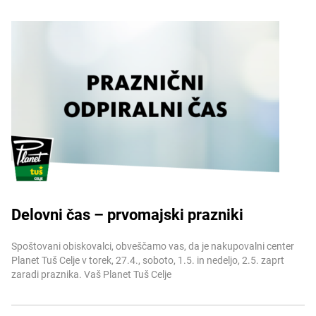
Delovni čas – prvomajski prazniki
Več informacij
Spoštovani obiskovalci, obveščamo vas, da je nakupovalni center
Planet Tuš Celje v torek, 27.4., soboto, 1.5. in nedeljo, 2.5. zaprt
zaradi praznika. Vaš Planet Tuš Celje