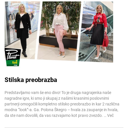
Stilska preobrazba
Več informacij
Predstavljamo vam še eno divo! To je druga nagrajenka naše
nagradne igre, ki smo ji skupaj z našimi krasnimi poslovnimi
partnerji omogočili kompletno stilsko preobrazbo in kar 2 različna
modna “look”-a. Ga. Polona Škegro – hvala za zaupanje in hvala,
da ste nam dovolili, da vas razvajamo kot pravo zvezdo. …
Več