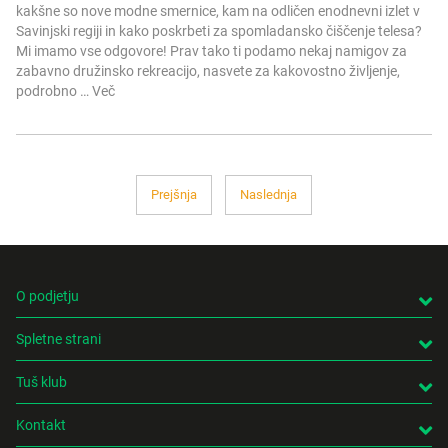
kakšne so nove modne smernice, kam na odličen enodnevni izlet v
Savinjski regiji in kako poskrbeti za spomladansko čiščenje telesa?
Mi imamo vse odgovore! Prav tako ti podamo nekaj namigov za
zabavno družinsko rekreacijo, nasvete za kakovostno življenje,
podrobno …
Več
Prejšnja
Naslednja
O podjetju
Spletne strani
Tuš klub
Kontakt