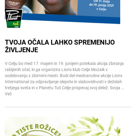
TVOJA OČALA LAHKO SPREMENIJO
ŽIVLJENJE
Več informacij
V Celju bo med 17. majem in 19. junijem potekala akcija zbiranja
rabljenih očal, ki ga organizira Lions klub Celje Mozaik v
sodelovanju z zbirnimi mesti. Bodi del mednarodne akcije Lions
International za odpravljanje slepote in slabovidnosti v deželah
tretjega sveta in v Planetu Tuš Celje prispevaj svoj delež. Svoja …
Več