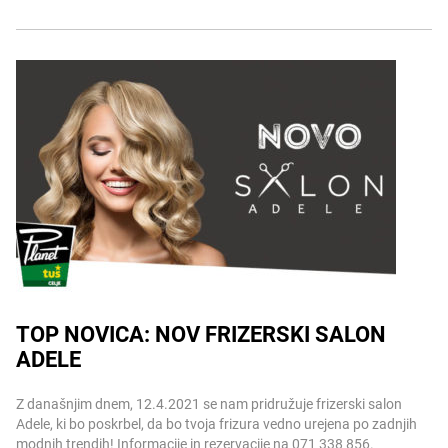
TOP NOVICA: NOV FRIZERSKI SALON
ADELE
Več informacij
Z današnjim dnem, 12.4.2021 se nam pridružuje frizerski salon
Adele, ki bo poskrbel, da bo tvoja frizura vedno urejena po zadnjih
modnih trendih! Informacije in rezervacije na 071 338 856.