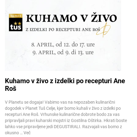
Kuhamo v živo z izdelki po recepturi Ane
Roš
Več informacij
V Planetu se dogaja! Vabimo vas na nepozaben kulinarični
dogodek v Planet Tuš Celje, kjer bomo kuhali v živo z izdelki po
recepturi Ane Roš. Vrhunske kulinarične dobrote bodo za vas
pripravljali pravi kuharski mojstri iz Gostilna Oštirka. Hkrati boste
lahko vse pripravljene jedi DEGUSTIRALI. Razvajali vas bomo z
okusno …
Več