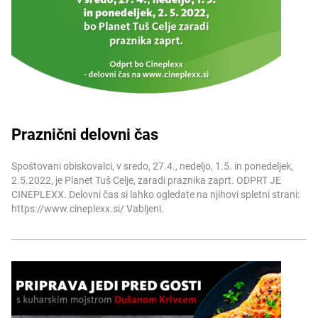
Praznični delovni čas
Več informacij
Spoštovani obiskovalci, v sredo, 27.4., nedeljo, 1.5. in ponedeljek,
2.5.2022, je Planet Tuš Celje, zaradi praznika zaprt. ODPRT JE
CINEPLEXX. Delovni čas si lahko ogledate na njihovi spletni strani:
https://www.cineplexx.si/ Vabljeni.