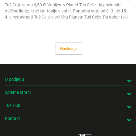
Tuš Celje samo 6,50 €! Vabljeni v Planet Tuš Celje, da poskusite
odlične lignje, ki se kar topijo v ustih. Ponudba velja od 8. 3. do 15.
4. v restavraciji Tuš Celje v pritličju Planeta Tuš Celje. Pa dober tek!
Naslednja
O podjetju
Spletne strani
Tuš klub
Kontakt