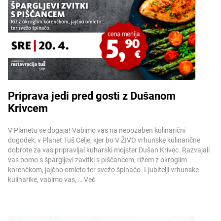
Priprava jedi pred gosti z Dušanom
Krivcem
Več informacij
V Planetu se dogaja! Vabimo vas na nepozaben kulinarični
dogodek, v Planet Tuš Celje, kjer bo V ŽIVO vrhunske kulinarične
dobrote za vas pripravljal kuharski mojster Dušan Krivec. Razvajali
vas bomo s špargljevi zavitki s piščancem, rižem z okroglim
korenčkom, jajčno omleto ter svežo špinačo. Ljubitelji vrhunske
kulinarike, vabimo vas, …
Več