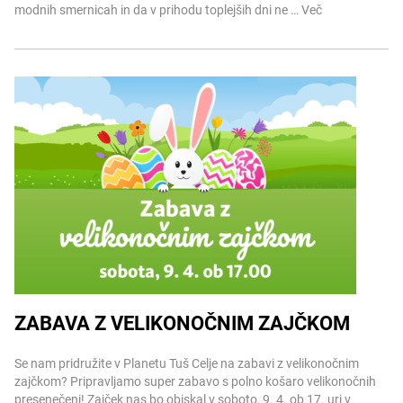
modnih smernicah in da v prihodu toplejših dni ne …
Več
ZABAVA Z VELIKONOČNIM ZAJČKOM
Več informacij
Se nam pridružite v Planetu Tuš Celje na zabavi z velikonočnim
zajčkom? Pripravljamo super zabavo s polno košaro velikonočnih
presenečenj! Zajček nas bo obiskal v soboto, 9. 4. ob 17. uri v