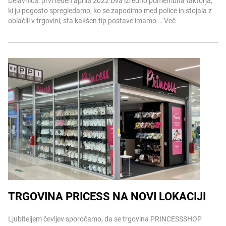
Delavnica: prvi teden aprila 2022 Dva izredno pomembna faktorja,
ki ju pogosto spregledamo, ko se zapodimo med police in stojala z
oblačili v trgovini, sta kakšen tip postave imamo …
Več
TRGOVINA PRICESS NA NOVI LOKACIJI
Več informacij
Ljubiteljem čevljev sporočamo, da se trgovina PRINCESSSHOP