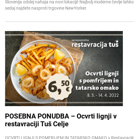
Slovenija odslej nahaja na novi lokaciji! Najbolj moderne čevlje lahko
sedaj najdete nasproti trgovine NewYorker.
POSEBNA PONUDBA – Ocvrti lignji v
restavraciji Tuš Celje
Več informacij
OCVRTI LIGNJI S POMFRIJEM IN TATARSKO OMAKO v Restavraciji