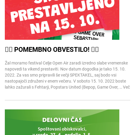
👉🏻 POMEMBNO OBVESTILO! 👈🏻
Več informacij
Žal moramo festival Celje Open Air zaradi izredno slabe vremenske
napovedi ta vikend prestaviti. Nov datum dogodka je tako 15. 10.
2022. Za vas smo pripravili še večji SPEKTAKEL, saj bodo vsi
nastopajoči združeni v enem večeru. V soboto 15. 10. 2022 boste
lahko zažurali s Fehtarji, Popstars United (Bepop, Game Over, …
Več