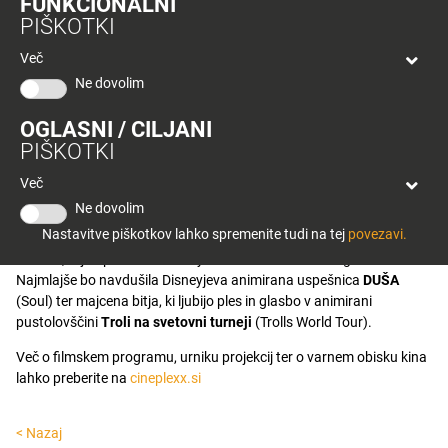
FUNKCIONALNI
bon
PIŠKOTKI
Filmske navdušence bo v
petek, 11. junija
na velikih platnu
Planeta
razveselila akcijska franšiza
HITRI IN DRZNI 9
(Fast & Furious 9),
Tuš
Več
kjer se bo Dom Toretto (Vin Diesel) soočil s svojim bratom Jakobom
Celje
Ne dovolim
(John Cena). Aktualni kino spored prinaša še s tremi oskarji
nagrajeno dramo
DEŽELA NOMADOV
(Nomadland), kriminalno
OGLASNI / CILJANI
dramo
OBETAVNA MLADENKA
(Promising Young Woman),
PIŠKOTKI
znanstveno fantastični spektakel
GODZILA PROTI KONGU
(Godzilla vs. Kong), ki prinaša težko pričakovano soočanje dveh
Več
ikon filmskih pošasti,
VARUH
(The Marksman), akcijsko srhljivko z
Ne dovolim
Liamom Neesonom v glavni vlogi ter grozljivko
USEKANO
(Freaky);
Nastavitve piškotkov lahko spremenite tudi na tej
povezavi.
strašljiva zgodba o zamenjavi teles najstnice in neusmiljenega
morilca, ki ju upodobita Kathryn Newton in Vince Vaughn.
Najmlajše bo navdušila Disneyjeva animirana uspešnica
DUŠA
(Soul) ter majcena bitja, ki ljubijo ples in glasbo v animirani
pustolovščini
Troli na svetovni turneji
(Trolls World Tour).
Več o filmskem programu, urniku projekcij ter o varnem obisku kina
lahko preberite na
cineplexx.si
< Nazaj