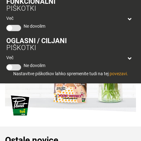
FUNKCIONALNI
bon
GREMO V PLANET
PIŠKOTKI
Planeta
Tuš
Več
Celje
< Nazaj
Ne dovolim
OGLASNI / CILJANI
PIŠKOTKI
Več
Ne dovolim
Nastavitve piškotkov lahko spremenite tudi na tej
povezavi.
Ostale novice