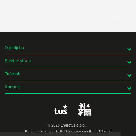
ustvar
bo cel
O podjetju
Spletne strani
Tuš klub
Kontakt
© 2026 Engrotuš d.o.o.
Pravno obvestilo
Politika zasebnosti
Piškotki