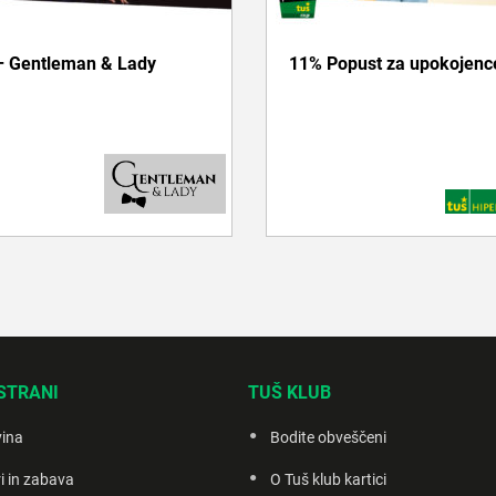
– Gentleman & Lady
11% Popust za upokojenc
Več informacij
Več informacij
STRANI
TUŠ KLUB
vina
Bodite obveščeni
i in zabava
O Tuš klub kartici