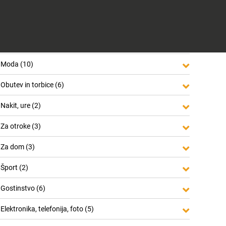
PRITLIČJE (56)
1. NADSTROPJE (6)
Hipermarket / Živila (1)
Lepota in zdravje (3)
Moda (10)
Obutev in torbice (6)
Nakit, ure (2)
Za otroke (3)
Za dom (3)
Šport (2)
Gostinstvo (6)
Elektronika, telefonija, foto (5)