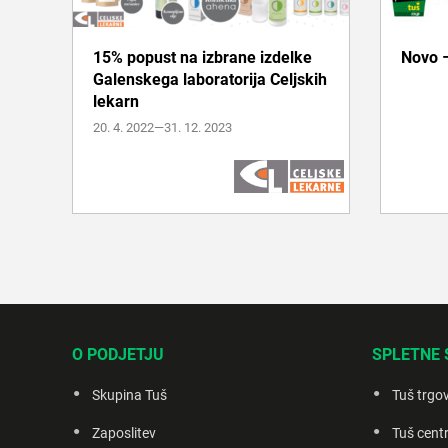
15% popust na izbrane izdelke
Novo 
Galenskega laboratorija Celjskih
Več informacij
lekarn
20. 4. 2022—31. 12. 2023
O PODJETJU
SPLETNE 
Skupina Tuš
Tuš trgo
Zaposlitev
Tuš centr