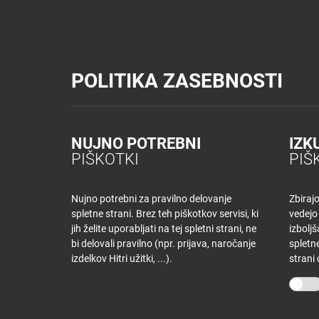
Tuš trgovine
Tuš drogerija
Tuš centri in zabava
Tuš cash&carr
Planet Tuš
Celje
NOVICE
TUŠ
POLITIKA ZASEBNOSTI
Spremeni lokacijo
Tuš centri in zabava - Planet Tuš Celje
Floorplan Celje
NOVICE
NAKUPOVANJE
Nazaj
Nazaj
NUJNO POTREBNI
IZK
TRGOVINE IN 
PIŠKOTKI
PIŠ
Novice
Trgovine
in
PLANETU TUŠ
ponudniki
Nujno potrebni za pravilno delovanje
Zbiraj
spletne strani. Brez teh piškotkov servisi, ki
vedejo
Tloris
jih želite uporabljati na tej spletni strani, ne
izbolj
centra
bi delovali pravilno (npr. prijava, naročanje
spletne
izdelkov Hitri užitki, ...).
strani
Kategorija
Ugodnosti
v
Počisti filtre
Planetu
Tuš