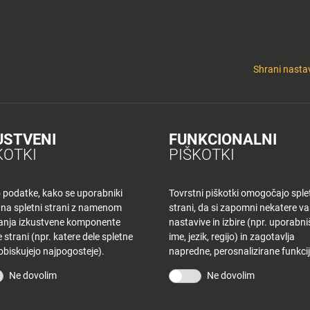
y
Tuš nepremičnine
 KLUB
CINEPLEXX
NAKUPOVANJE
O PLANETU
DE LA CRÉME
ELEK
Shrani nastav
USTVENI
FUNKCIONALNI
PONUDNIKI V
KOTKI
PIŠKOTKI
C
 CELJE
o podatke, kako se uporabniki
Tovrstni piškotki omogočajo sple
 na spletni strani z namenom
strani, da si zapomni nekatere v
šanja izkustvene komponente
nastavive in izbire (npr. uporabn
 strani (npr. katere dele spletne
ime, jezik, regijo) in zagotavlja
 obiskujejo najpogosteje).
napredne, perosnalizirane funkcij
Ne dovolim
Ne dovolim