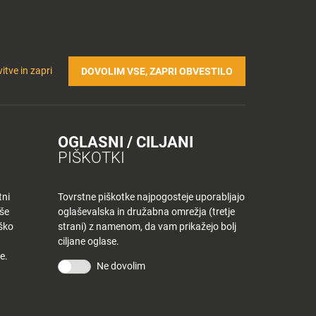
Prijavi se v Tuš klub profil
Včlani se v Tuš klub
TRIČNA POLNILNICA
Iskanje
Povejte
Nakupovalni
itve in zapri
DOVOLIM VSE, ZAPRI OBVESTILO
nam
listek
OGLASNI / CILJANI
PLANET TUŠ CELJE
Odprto še
PIŠKOTKI
Mariborska cesta 128, 3000
ZAPRTO
elje
tni
Tovrstne piškotke najpogosteje uporabljajo
059 73 37 10
aše
oglaševalska in družabna omrežja (tretje
iško
strani) z namenom, da vam prikažejo bolj
ciljane oglase.
e.
Ne dovolim