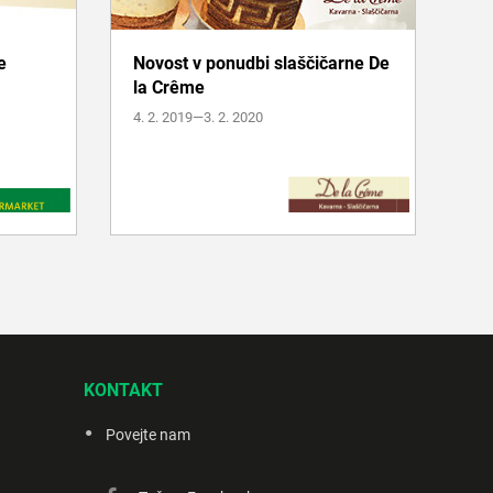
e
Novost v ponudbi slaščičarne De
la Crême
Več informacij
4. 2. 2019—3. 2. 2020
KONTAKT
Povejte nam