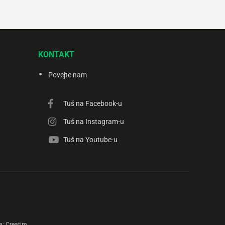
KONTAKT
Povejte nam
Tuš na Facebook-u
Tuš na Instagram-u
Tuš na Youtube-u
a:
Creatim