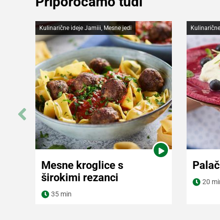
Priporočamo tudi
Kulinarične ideje Jamiii, Mesne jedi
Kulinarične
Mesne kroglice s
Palač
Navodila za pripravo
Navod
širokimi rezanci
Ogled videa
Ogled
20 mi
35 min