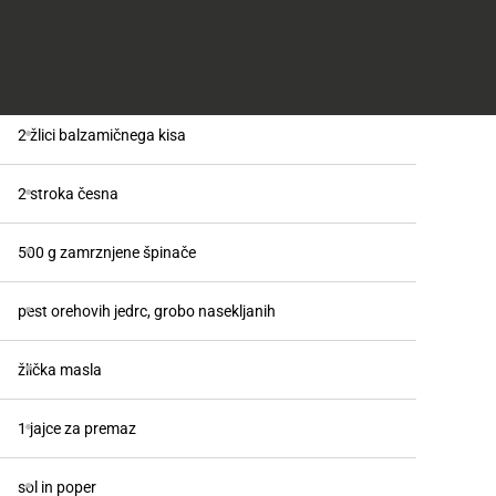
vlečeno testo
1 večja čebula
2 žlici balzamičnega kisa
2 stroka česna
500 g zamrznjene špinače
pest orehovih jedrc, grobo nasekljanih
žlička masla
1 jajce za premaz
sol in poper