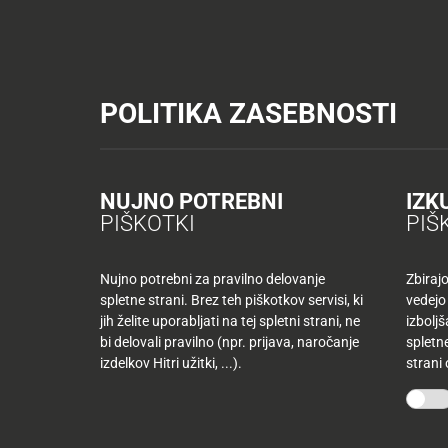
Tuš trgovine
Tuš drogerija
Tuš centri in zabava
Tuš cash&carr
KATALOGI IN REVIJE
AKTUAL
POLITIKA ZASEBNOSTI
Tuš trgovine
Recepti
Kulinarične ideje Jamiii
Zmečkan
AKTUALNO
TUŠ
KLUB
Zmečkanke po welli
Nazaj
NUJNO POTREBNI
IZK
Nazaj
PIŠKOTKI
PIŠ
Tuš
družina
ČAS PRIPRAVE:
KATEGORIJA:
Nujno potrebni za pravilno delovanje
Zbiraj
Kulinarične ideje Jamiii
,
Mesne jedi
35 min
spletne strani. Brez teh piškotkov servisi, ki
vedejo
Tuš
jih želite uporabljati na tej spletni strani, ne
izbolj
10
klub
bi delovali pravilno (npr. prijava, naročanje
spletne
najljubših
-50
izdelkov Hitri užitki, ...).
strani
izdelkov
%
več
mesecev
Mojih
kupujete
10