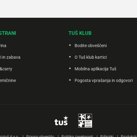
STRANI
TUŠ KLUB
vina
Bodite obveščeni
i in zabava
O Tuš klub kartici
&carry
Mobilna aplikacija Tuš
emičnine
Pogosta vprašanja in odgovori
otuš d.o.o.
Pravno obvestilo
Politika zasebnosti
Piškotki
Produkcij