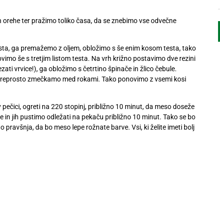
n orehe ter pražimo toliko časa, da se znebimo vse odvečne
ta, ga premažemo z oljem, obložimo s še enim kosom testa, tako
imo še s tretjim listom testa. Na vrh križno postavimo dve rezini
i vrvice!), ga obložimo s četrtino špinače in žlico čebule.
om preprosto zmečkamo med rokami. Tako ponovimo z vsemi kosi
ečici, ogreti na 220 stopinj, približno 10 minut, da meso doseže
in jih pustimo odležati na pekaču približno 10 minut. Tako se bo
pravšnja, da bo meso lepe rožnate barve. Vsi, ki želite imeti bolj