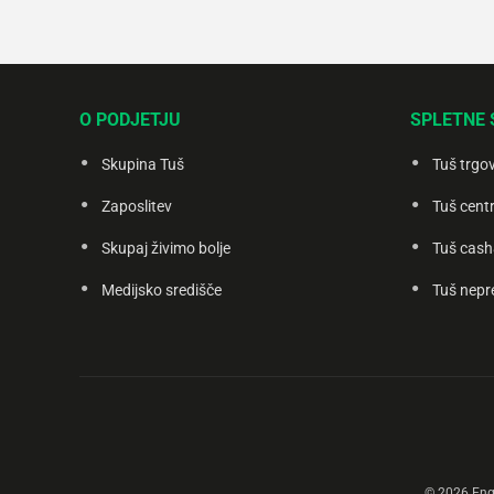
O PODJETJU
SPLETNE 
Skupina Tuš
Tuš trgo
Zaposlitev
Tuš centr
Skupaj živimo bolje
Tuš cash
Medijsko središče
Tuš nepr
© 2026 Engr