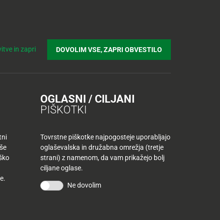
Prijavi se v Tuš klub profil
Včlani se v Tuš klub
Iskanje
Povejte
Nakupovalni
Spletni supermarket
itve in zapri
DOVOLIM VSE, ZAPRI OBVESTILO
nam
listek
OGLASNI / CILJANI
PIŠKOTKI
tni
Tovrstne piškotke najpogosteje uporabljajo
aše
oglaševalska in družabna omrežja (tretje
iško
strani) z namenom, da vam prikažejo bolj
ciljane oglase.
Sestavine za 4 osebe
e.
Ne dovolim
4 kosi goveje pljučne, teže 120 g