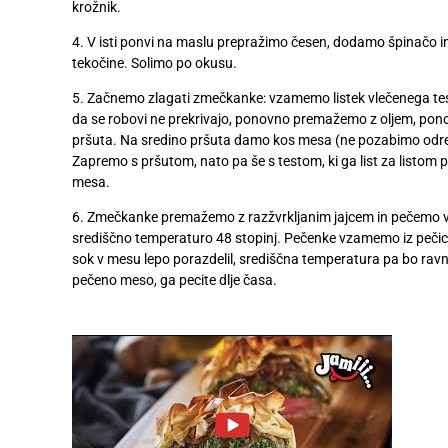
krožnik.
Digitalni
računi
4. V isti ponvi na maslu prepražimo česen, dodamo špinačo i
tekočine. Solimo po okusu.
Recepti
5. Začnemo zlagati zmečkanke: vzamemo listek vlečenega tes
da se robovi ne prekrivajo, ponovno premažemo z oljem, ponov
pršuta. Na sredino pršuta damo kos mesa (ne pozabimo odrezat
Zapremo s pršutom, nato pa še s testom, ki ga list za list
mesa.
6. Zmečkanke premažemo z razžvrkljanim jajcem in pečemo v p
središčno temperaturo 48 stopinj. Pečenke vzamemo iz pečice 
sok v mesu lepo porazdelil, središčna temperatura pa bo ravno 
pečeno meso, ga pecite dlje časa.