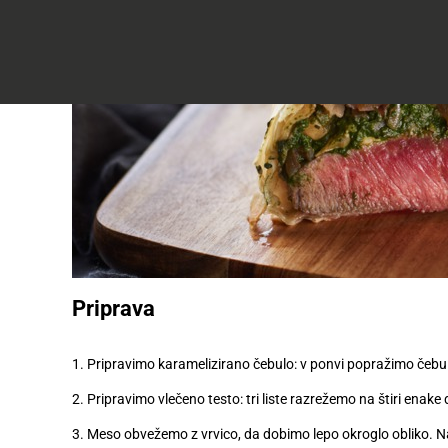
do
50
Včlanitev
%
Akcijska
v
ugodneje
.
ponudba
Tuš
klub
Ponudba
Hitri
velja
nakup
O
do
Tuš
30.
Trajno
klub
9.
znižano
kartici
2026
Tuš
Tuš
POGLEJTE IZDELKE
izdelki
klub
potovanja
Novice
Priprava
Nagradne
igre
1. Pripravimo karamelizirano čebulo: v ponvi popražimo čebulo
2. Pripravimo vlečeno testo: tri liste razrežemo na štiri enake
Dodatna
ponudba
3. Meso obvežemo z vrvico, da dobimo lepo okroglo obliko. 