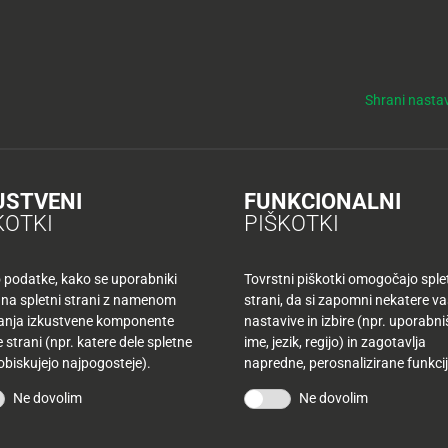
y
Tuš nepremičnine
NO
KUPONI
TUŠ KLUB
DELOVNI ČASI
Shrani nastav
ke po wellingtonsko
ngtonsko
USTVENI
FUNKCIONALNI
KOTKI
PIŠKOTKI
o podatke, kako se uporabniki
Tovrstni piškotki omogočajo sple
 na spletni strani z namenom
strani, da si zapomni nekatere v
šanja izkustvene komponente
nastavive in izbire (npr. uporabn
 strani (npr. katere dele spletne
ime, jezik, regijo) in zagotavlja
 obiskujejo najpogosteje).
napredne, perosnalizirane funkcij
Ne dovolim
Ne dovolim