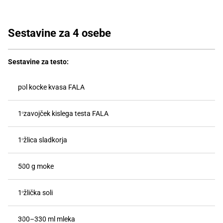
Sestavine za 4 osebe
Sestavine za testo:
pol kocke kvasa FALA
1 zavojček kislega testa FALA
1 žlica sladkorja
500 g moke
1 žlička soli
300–330 ml mleka