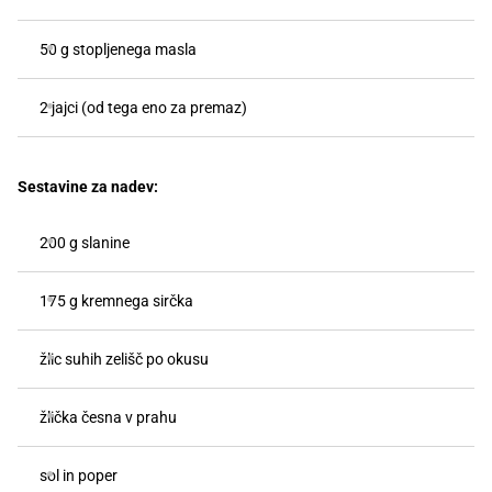
50 g stopljenega masla
2 jajci (od tega eno za premaz)
Sestavine za nadev:
200 g slanine
175 g kremnega sirčka
žlic suhih zelišč po okusu
žlička česna v prahu
sol in poper