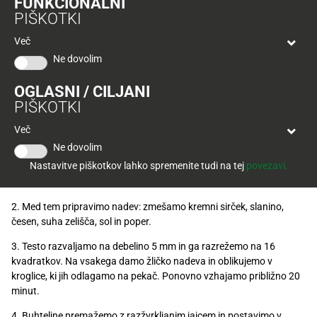
FUNKCIONALNI
Tuš
PIŠKOTKI
klub
Ponudba
Hitri
velja
Več
nakup
O
do
Ne dovolim
Tuš
30.
Trajno
klub
9.
znižano
OGLASNI / CILJANI
Priprava
kartici
2026
PIŠKOTKI
Tuš
Tuš
Več
POGLEJTE IZDELKE
izdelki
1. Moki dodamo kislo testo in sol ter pomešamo. Mleko segrejemo
klub
Ne dovolim
in v njem raztopimo maslo. Dodamo še kvas, sladkor in jajca,
potovanja
Novice
Nastavitve piškotkov lahko spremenite tudi na tej
povezavi.
razžvrkljamo ter prilijemo moki. Zamesimo testo in pustimo, da
vzhaja do dvojne količine.
Nagradne
2. Med tem pripravimo nadev: zmešamo kremni sirček, slanino,
igre
česen, suha zelišča, sol in poper.
Dodatna
3. Testo razvaljamo na debelino 5 mm in ga razrežemo na 16
ponudba
kvadratkov. Na vsakega damo žličko nadeva in oblikujemo v
kroglice, ki jih odlagamo na pekač. Ponovno vzhajamo približno 20
Digitalni
minut.
računi
4. Buhteljne premažemo z razžvrkljanim jajcem in postavimo v