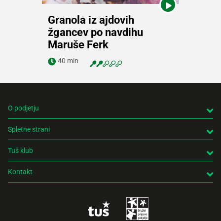
Granola iz ajdovih
Navodila za pripravo
žgancev po navdihu
Ogled videa
Maruše Ferk
40 min
O podjetju
Spletne strani
Tuš klub
Kontakt