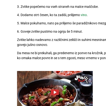
Digitalni
3. Zvitke popečemo na vseh straneh na malce maščobe.
računi
4. Dodamo strt česen, ko ta zadiši, prilijemo
vino
.
Recepti
5. Malce pokuhamo, nato pa prilijemo še paradižnikovo mezg
6. Goveje zvitke pustimo na ognju še 5 minut.
Zvitke lahko nadevamo z različnimi zelišči in suhimi mesnina
govejo jušno osnovo.
Da mesa ne bi prekuhali, ga predenemo iz ponve na krožnik, 
ko omaka malce povre in se s tem
zgosti, meso vrnemo v pon