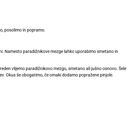
o, posolimo in popramo.
mi.
Namesto paradižnikove mezge lahko uporabimo smetano in
preden vlijemo
paradižnikovo mezgo, smetano ali jušno osnovo. Šele
ev.
Okus še obogatimo, če omaki dodamo popražene pinjole.