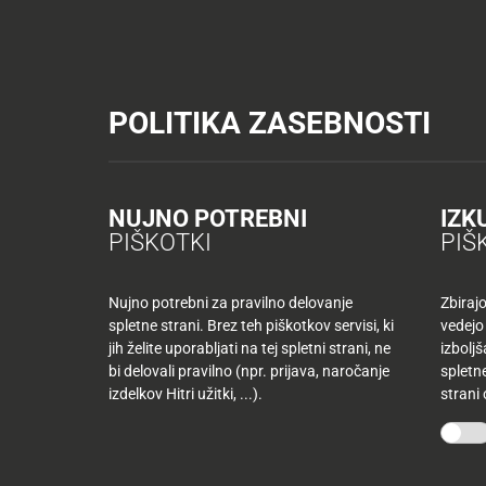
Tuš trgovine
Tuš drogerija
Tuš centri in zabava
Tuš cash&carr
KATALOGI IN REVIJE
AKTUAL
POLITIKA ZASEBNOSTI
Tuš trgovine
Recepti
Kulinarične ideje Jamiii
Ruladic
AKTUALNO
TUŠ
KLUB
Ruladice iz pljučne 
Nazaj
NUJNO POTREBNI
IZK
Nazaj
PIŠKOTKI
PIŠ
Tuš
družina
ČAS PRIPRAVE:
TEŽAVNOST:
KATEGORIJA:
Nujno potrebni za pravilno delovanje
Zbiraj
Kulinarične ideje
25 min
spletne strani. Brez teh piškotkov servisi, ki
vedejo
Tuš
jih želite uporabljati na tej spletni strani, ne
izbolj
10
klub
bi delovali pravilno (npr. prijava, naročanje
spletne
najljubših
-50
izdelkov Hitri užitki, ...).
strani
izdelkov
%
več
mesecev
Mojih
kupujete
10