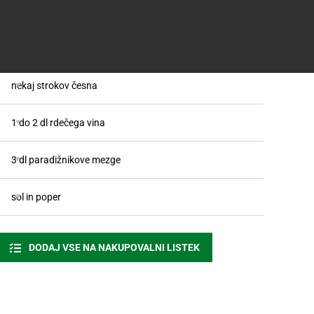
nekaj listov bazilike
8 rezin pršuta
nekaj strokov česna
1 do 2 dl rdečega vina
3 dl paradižnikove mezge
sol in poper
DODAJ VSE NA NAKUPOVALNI LISTEK