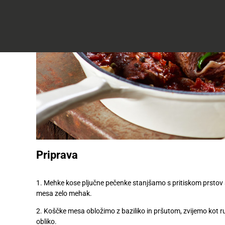
do
50
Včlanitev
%
Akcijska
v
ugodneje
.
ponudba
Tuš
klub
Ponudba
Hitri
velja
nakup
O
do
Tuš
30.
Trajno
klub
9.
znižano
kartici
2026
Tuš
Tuš
POGLEJTE IZDELKE
izdelki
klub
potovanja
Novice
Priprava
Nagradne
igre
1. Mehke kose pljučne pečenke stanjšamo s pritiskom prstov 
mesa zelo mehak.
Dodatna
2. Koščke mesa obložimo z baziliko in pršutom, zvijemo kot ru
ponudba
obliko.