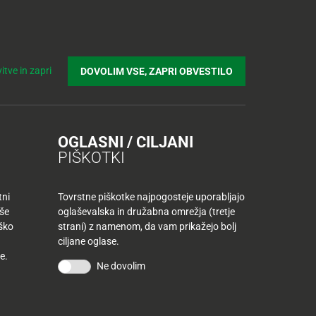
Prijavi se v Tuš klub profil
Včlani se v Tuš klub
Iskanje
Povejte
Nakupovalni
Spletni supermarket
itve in zapri
DOVOLIM VSE, ZAPRI OBVESTILO
nam
listek
OGLASNI / CILJANI
PIŠKOTKI
tni
Tovrstne piškotke najpogosteje uporabljajo
aše
oglaševalska in družabna omrežja (tretje
iško
strani) z namenom, da vam prikažejo bolj
ciljane oglase.
Sestavine za 4 osebe
e.
Ne dovolim
8 tanjših kosov pljučne pečenke