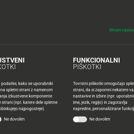
y
Tuš nepremičnine
NO
KUPONI
TUŠ KLUB
DELOVNI ČASI
Shrani nastav
e iz pljučne pečenke
pečenke
USTVENI
FUNKCIONALNI
KOTKI
PIŠKOTKI
o podatke, kako se uporabniki
Tovrstni piškotki omogočajo sple
 Jamiii
 na spletni strani z namenom
strani, da si zapomni nekatere v
šanja izkustvene komponente
nastavive in izbire (npr. uporabn
 strani (npr. katere dele spletne
ime, jezik, regijo) in zagotavlja
 obiskujejo najpogosteje).
napredne, perosnalizirane funkcij
Ne dovolim
Ne dovolim