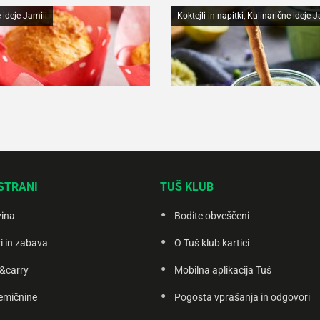
 ideje Jamiii
Koktejli in napitki, Kulinarične ideje J
STRANI
TUŠ KLUB
i iz koruznega
Zeleni gaspačo
vina
Bodite obveščeni
ila za pripravo
Navodila za pripravo
a
 videa
Ogled videa
40 min
i in zabava
O Tuš klub kartici
n
&carry
Mobilna aplikacija Tuš
emičnine
Pogosta vprašanja in odgovori