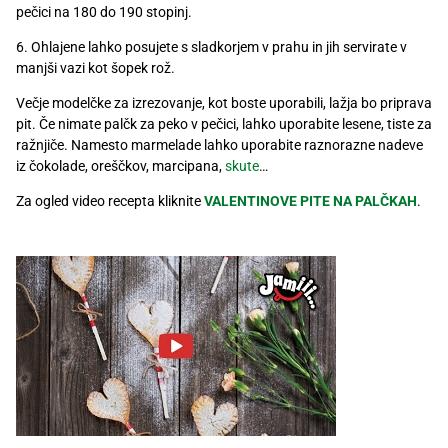
pečici na 180 do 190 stopinj.
Recepti
6. Ohlajene lahko posujete s sladkorjem v prahu in jih servirate v
manjši vazi kot šopek rož.
V
ečje modelčke za izrezovanje, kot boste uporabili, lažja bo priprava
pit. Če nimate palčk za peko v pečici, lahko uporabite lesene,
tiste za
ražnjiče. Namesto marmelade lahko uporabite raznorazne nadeve
iz čokolade, oreščkov, marcipana,
skute
…
Za ogled video recepta kliknite
VALENTINOVE PITE NA PALČKAH
.