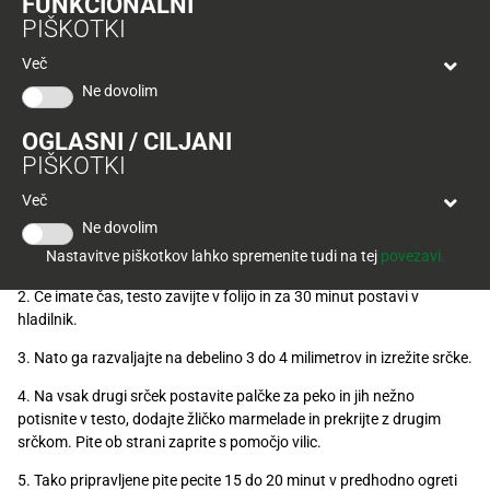
FUNKCIONALNI
Tuš
PIŠKOTKI
klub
Ponudba
Hitri
velja
Več
nakup
O
do
Ne dovolim
Tuš
30.
Trajno
klub
9.
znižano
OGLASNI / CILJANI
kartici
2026
PIŠKOTKI
Priprava
Tuš
Tuš
Več
POGLEJTE IZDELKE
izdelki
klub
Ne dovolim
1. Moko, maslo, sladkor, sol in jajce z rokami na pultu ali v večji
potovanja
Novice
Nastavitve piškotkov lahko spremenite tudi na tej
povezavi.
posodi zgnetite v testo.
2. Če imate čas, testo zavijte v folijo in za 30 minut postavi v
Nagradne
hladilnik.
igre
3. Nato ga razvaljajte na debelino 3 do 4 milimetrov in izrežite srčke.
Dodatna
ponudba
4. Na vsak drugi srček postavite palčke za peko in jih nežno
potisnite v testo, dodajte žličko marmelade in prekrijte z drugim
Digitalni
srčkom. Pite ob strani zaprite s pomočjo vilic.
računi
5. Tako pripravljene pite pecite 15 do 20 minut v predhodno ogreti