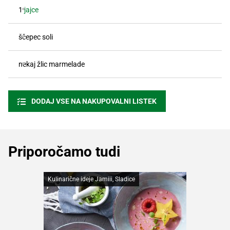
1
jajce
ščepec soli
nekaj žlic marmelade
DODAJ VSE NA NAKUPOVALNI LISTEK
Priporočamo tudi
Kulinarične ideje Jamiii, Sladice