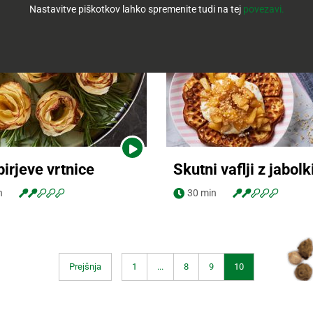
Nastavitve piškotkov lahko spremenite tudi na tej
povezavi.
irjeve vrtnice
Skutni vaflji z jabolk
ila za pripravo
Navodila za pripravo
 videa
Ogled videa
n
30 min
Prejšnja
1
...
8
9
10