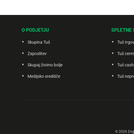
Digitalni
računi
Recepti
O PODJETJU
SPLETNE 
Skupina Tuš
Tuš trgo
Zaposlitev
Tuš centr
Skupaj živimo bolje
Tuš cash
Medijsko središče
Tuš nepr
© 2026 Engr