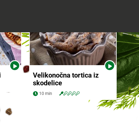
i
Velikonočna tortica iz
Navodila za pripravo
skodelice
Ogled videa
10 min