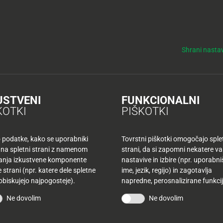
y
Tuš nepremičnine
NO
KUPONI
TUŠ KLUB
DELOVNI ČASI
Shrani nastav
USTVENI
FUNKCIONALNI
KOTKI
PIŠKOTKI
I - KULINARIČNE 
o podatke, kako se uporabniki
Tovrstni piškotki omogočajo sple
 na spletni strani z namenom
strani, da si zapomni nekatere v
šanja izkustvene komponente
nastavive in izbire (npr. uporabn
 strani (npr. katere dele spletne
ime, jezik, regijo) in zagotavlja
 obiskujejo najpogosteje).
napredne, perosnalizirane funkcij
Ne dovolim
Ne dovolim
di, Kulinarične ideje Jamiii
Kulinarične ideje Jamiii