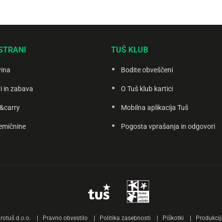
STRANI
TUŠ KLUB
vina
Bodite obveščeni
i in zabava
O Tuš klub kartici
&carry
Mobilna aplikacija Tuš
emičnine
Pogosta vprašanja in odgovori
otuš d.o.o.
Pravno obvestilo
Politika zasebnosti
Piškotki
Produkcij