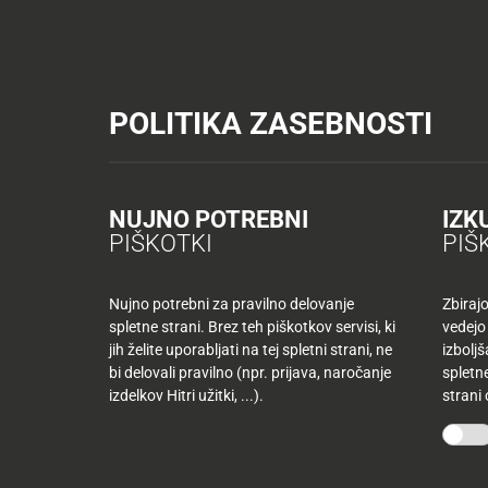
Tuš trgovine
Tuš drogerija
Tuš centri in zabava
Tuš cash&carr
KATALOGI IN REVIJE
AKTUAL
POLITIKA ZASEBNOSTI
Tuš trgovine
Recepti
Kulinarične ideje Jamiii
AKTUALNO
TUŠ
KLUB
Nazaj
NUJNO POTREBNI
IZK
Nazaj
PIŠKOTKI
PIŠ
JAMIII RECEPT
Tuš
družina
Nujno potrebni za pravilno delovanje
Zbiraj
spletne strani. Brez teh piškotkov servisi, ki
vedejo
Tuš
jih želite uporabljati na tej spletni strani, ne
izbolj
10
klub
bi delovali pravilno (npr. prijava, naročanje
spletne
najljubših
-50
izdelkov Hitri užitki, ...).
strani
izdelkov
%
več
mesecev
Kulinarične ideje Jamiii
Jesenske je
Mojih
kupujete
10