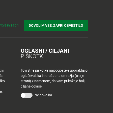
Prijavi se v Tuš klub profil
Včlani se v Tuš klub
Iskanje
Povejte
Nakupovalni
Spletni supermarket
itve in zapri
DOVOLIM VSE, ZAPRI OBVESTILO
nam
listek
OGLASNI / CILJANI
PIŠKOTKI
IDEJE JAMIII
tni
Tovrstne piškotke najpogosteje uporabljajo
aše
oglaševalska in družabna omrežja (tretje
iško
strani) z namenom, da vam prikažejo bolj
ciljane oglase.
e.
Ne dovolim
Kulinarične ideje Jamiii