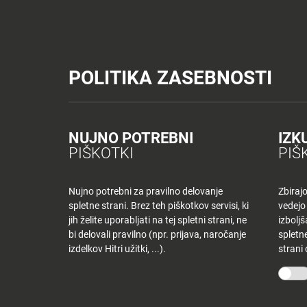
Tuš trgovine
Tuš drogerija
Tuš centri in zabava
Tuš cash&carr
Planet Tuš
Celje
NOVICE
TUŠ
POLITIKA ZASEBNOSTI
Spremeni lokacijo
Tuš centri in zabava - Planet Tuš Celje
Planet Tuš Celje
NOVICE
NAKUPOVANJE
NOVO: V Planetu ods
Nazaj
Nazaj
NUJNO POTREBNI
IZK
PIŠKOTKI
PIŠ
Novice
Trgovine
in
ponudniki
Nujno potrebni za pravilno delovanje
Zbiraj
spletne strani. Brez teh piškotkov servisi, ki
vedejo
Skrivnost je razkrita! V naš Planet z 11. 5. 2024 prihaja prod
Tloris
jih želite uporabljati na tej spletni strani, ne
izbolj
slavnostnega odprtja, čakajo te NORI OTVORITVENI POPUSTI
centra
bi delovali pravilno (npr. prijava, naročanje
spletne
izdelkov Hitri užitki, ...).
strani
Ugodnosti
< Nazaj
v
Planetu
Tuš