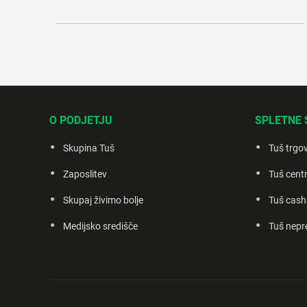
O PODJETJU
SPLETNE 
Skupina Tuš
Tuš trgo
Zaposlitev
Tuš centr
Skupaj živimo bolje
Tuš cash
Medijsko središče
Tuš nepr