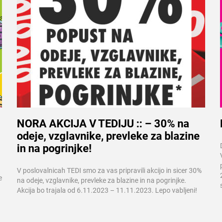
NORA AKCIJA V TEDIJU :: – 30% na
odeje, vzglavnike, prevleke za blazine
Več informacij
in na pogrinjke!
V poslovalnicah TEDI smo za vas pripravili akcijo in sicer 30%
e
na odeje, vzglavnike, prevleke za blazine in na pogrinjke.
Akcija bo trajala od 6.11.2023 – 11.11.2023. Lepo vabljeni!