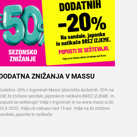
DODATNA ZNIŽANJA V MASSU
Več informacij
Dodatno -20% v trgovinah Mass! Izkoristite dodatnih -20% na
VSE že znižane sandale, japonke in natikače BREZ IZJEME. In
popusti se seštevajo! Velja v trgovinah in na www.mass.si do
20.8.2023. Velja ob nakupu nad 15 eur. Velja na že znižane
sandale, japonke in natikače.