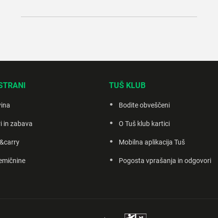
STRANI
TUŠ KLUB
vina
Bodite obveščeni
i in zabava
O Tuš klub kartici
&carry
Mobilna aplikacija Tuš
emičnine
Pogosta vprašanja in odgovori