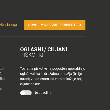
Prijavi se v Tuš klub profil
Včlani se v Tuš klub
TRIČNA POLNILNICA
Iskanje
Povejte
Nakupovalni
itve in zapri
DOVOLIM VSE, ZAPRI OBVESTILO
nam
listek
OGLASNI / CILJANI
PIŠKOTKI
tni
Tovrstne piškotke najpogosteje uporabljajo
aše
oglaševalska in družabna omrežja (tretje
iško
strani) z namenom, da vam prikažejo bolj
ciljane oglase.
e.
Ne dovolim