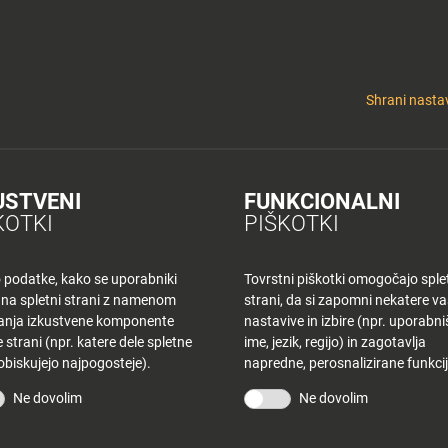
y
Tuš nepremičnine
 KLUB
CINEPLEXX
NAKUPOVANJE
O PLANETU
DE LA CRÉME
ELEK
Shrani nastav
Planet Tuš Celje
lej Proteini.si SHOP
USTVENI
FUNKCIONALNI
KOTKI
PIŠKOTKI
o podatke, kako se uporabniki
Tovrstni piškotki omogočajo sple
 na spletni strani z namenom
strani, da si zapomni nekatere v
ajalna
Proteini.si
!
Ne zamudi
šanja izkustvene komponente
nastavive in izbire (npr. uporabn
 od 20 % do 90 % na VSE!
 strani (npr. katere dele spletne
ime, jezik, regijo) in zagotavlja
 obiskujejo najpogosteje).
napredne, perosnalizirane funkcij
Ne dovolim
Ne dovolim