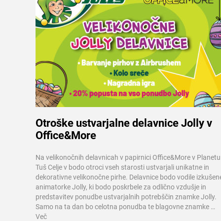
Otroške ustvarjalne delavnice Jolly v
Office&More
Več informacij
Na velikonočnih delavnicah v papirnici Office&More v Planetu
Tuš Celje v bodo otroci vseh starosti ustvarjali unikatne in
dekorativne velikonočne pirhe. Delavnice bodo vodile izkušen
animatorke Jolly, ki bodo poskrbele za odlično vzdušje in
predstavitev ponudbe ustvarjalnih potrebščin znamke Jolly.
Samo na ta dan bo celotna ponudba te blagovne znamke …
Več