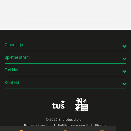
ustvar
bo cel
O podjetju
Spletne strani
Tuš klub
Kontakt
© 2026 Engrotuš d.o.o.
Pravno obvestilo
Politika zasebnosti
Piškotki