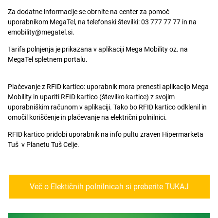
Za dodatne informacije se obrnite na center za pomoč
uporabnikom MegaTel, na
telefonski številki: 03 777 77 77 in na
emobility@megatel.si.
Tarifa polnjenja je prikazana v aplikaciji Mega Mobility oz. na
MegaTel spletnem portalu.
Plačevanje z RFID kartico: uporabnik mora prenesti aplikacijo Mega
Mobility in upariti RFID kartico (številko kartice) z svojim
uporabniškim računom v aplikaciji. Tako bo RFID kartico odklenil in
omočil koriščenje in plačevanje na električni polnilnici.
RFID kartico pridobi uporabnik na info pultu zraven Hipermarketa
Tuš v Planetu Tuš Celje.
Več o Elektičnih polnilnicah si preberite TUKAJ