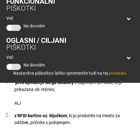
FUNKCIONALNI
bon
polnilnice
pred Planetom Tuš
PIŠKOTKI
Planeta
Celje
Tuš
Več
Celje
Ne dovolim
Uporabnik lahko aktivira električno polnilnico preko aplikacije
Mega
OGLASNI / CILJANI
Mobility ali z RFID kartico.
PIŠKOTKI
Več
Svoje električno vozilo priključite na polnilnico in:
Ne dovolim
Nastavitve piškotkov lahko spremenite tudi na tej
povezavi.
prek aplikacije Mega Mobility
z zajemom QR kode, ki je
prikazana ob vtičnici,
ALI
z RFID kartico oz. ključkom
, ki jo prislonite na mesto za
odčitek, pričnite s polnjenjem.