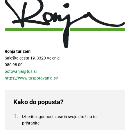
Recepti
Ronja turizem
Šaleška cesta 19, 3320 Velenje
080 98 00
potovanja@tus.si
https://www.tuspotovanja.si/
Kako do popusta?
Izberite ugodnost zase in svojo družino ter
prihranite.