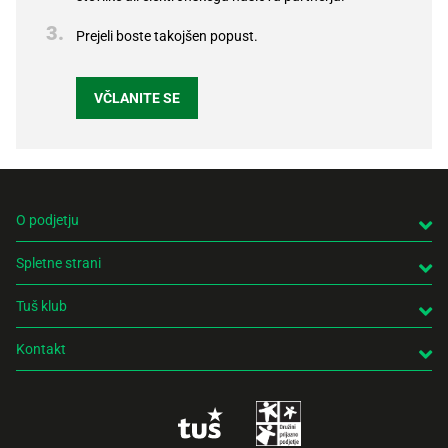
Prejeli boste takojšen popust.
VČLANITE SE
O podjetju
Spletne strani
Tuš klub
Kontakt