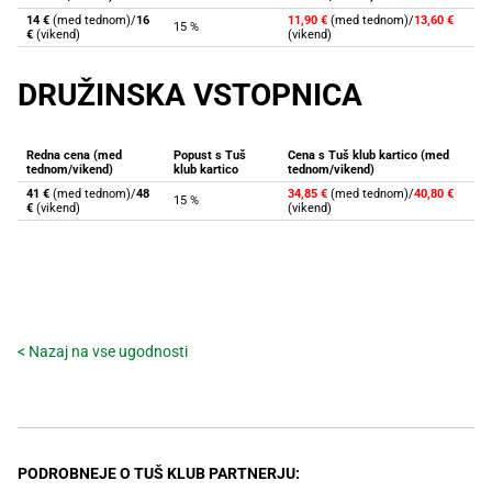
14 €
(med tednom)/
16
11,90 €
(med tednom)/
13,60 €
15 %
€
(vikend)
(vikend)
DRUŽINSKA VSTOPNICA
Redna cena (med
Popust s Tuš
Cena s Tuš klub kartico (med
tednom/vikend)
klub kartico
tednom/vikend)
41 €
(med tednom)/
48
34,85 €
(med tednom)/
40,80 €
15 %
€
(vikend)
(vikend)
< Nazaj na vse ugodnosti
PODROBNEJE O TUŠ KLUB PARTNERJU: