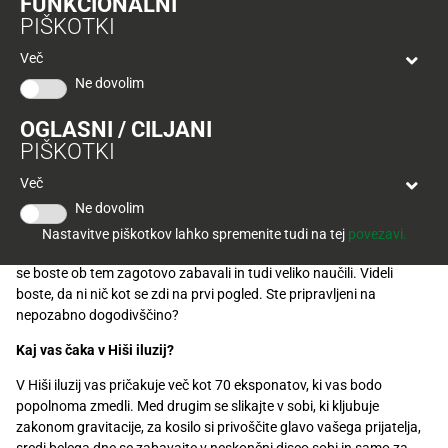
FUNKCIONALNI
Tuš
PIŠKOTKI
klub
Ponudba
Hitri
velja
Več
nakup
O
do
Ne dovolim
Tuš
30.
Trajno
klub
9.
znižano
OGLASNI / CILJANI
kartici
2026
PIŠKOTKI
Tuš
Tuš
Več
POGLEJTE IZDELKE
izdelki
klub
Ne dovolim
potovanja
Novice
Nastavitve piškotkov lahko spremenite tudi na tej
povezavi.
Pripravite se, v Hiši iluzij bodo vaši čuti na resni preizkušnji, vendar
Nagradne
se boste ob tem zagotovo zabavali in tudi veliko naučili. Videli
igre
boste, da ni nič kot se zdi na prvi pogled. Ste pripravljeni na
nepozabno dogodivščino?
Dodatna
Kaj vas čaka v Hiši iluzij?
ponudba
V Hiši iluzij vas pričakuje več kot 70 eksponatov, ki vas bodo
Digitalni
popolnoma zmedli. Med drugim se slikajte v sobi, ki kljubuje
računi
zakonom gravitacije, za kosilo si privoščite glavo vašega prijatelja,
sredi belega dne se zabavajte v neskončni disco sobi in samo za