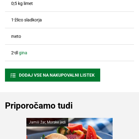
0,5 kg limet
1 žlico sladkorja
meto
2 dl
gina
DODAJ VSE NA NAKUPOVALNI LISTEK
Priporočamo tudi
Jamiii žar, Morske jedi