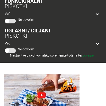
FUNKCIONALNI
Tuš
PIŠKOTKI
klub
Ponudba
Hitri
velja
Več
nakup
O
do
Ne dovolim
Tuš
30.
Trajno
klub
9.
znižano
OGLASNI / CILJANI
Priprava
kartici
2026
PIŠKOTKI
Tuš
Tuš
Več
POGLEJTE IZDELKE
izdelki
Vse sestavine stresemo v lonec, dobro premešamo in zavremo.
klub
Ne dovolim
Nato zmanjšamo ogenj in kuhamo pribl. 15 minut, dokler se omaka
potovanja
Novice
Nastavitve piškotkov lahko spremenite tudi na tej
povezavi.
ne zgosti. Potrebno je paziti, da ves čas mešamo, drugače se nam
sladkor v omaki hitro zažge.
Nagradne
igre
Dodatna
ponudba
Digitalni
računi