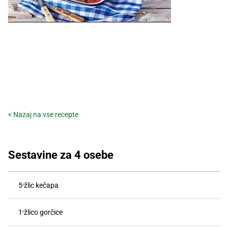
Recepti
< Nazaj na vse recepte
Sestavine za 4 osebe
5 žlic kečapa
1 žlico gorčice