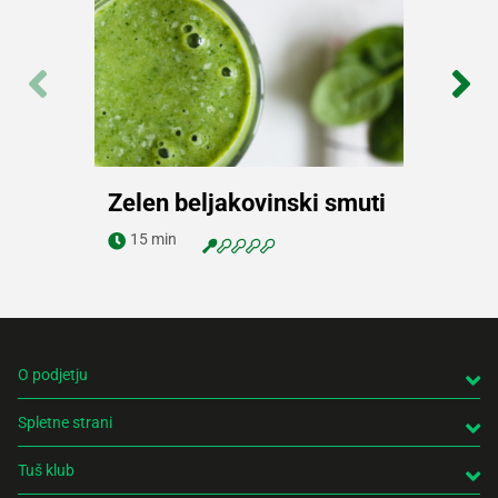
Zelen beljakovinski smuti
Navodila za pripravo
15 min
O podjetju
Spletne strani
Tuš klub