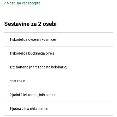
< Nazaj na vse recepte
Recepti
Sestavine za 2 osebi
1 skodelica ovsenih kosmičev
1 skodelica bučkinega pireja
1/2 banane (narezane na kolobarje)
pest rozin
2 jušni žlici konopljinih semen
1 jušna žlica chia semen