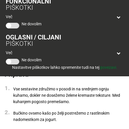
FUNKCIONALNI
Tuš
PIŠKOTKI
klub
Ponudba
Hitri
velja
Več
nakup
O
do
Ne dovolim
Tuš
30.
Trajno
klub
9.
znižano
OGLASNI / CILJANI
kartici
2026
PIŠKOTKI
Tuš
Tuš
Več
POGLEJTE IZDELKE
izdelki
klub
Ne dovolim
potovanja
Novice
Nastavitve piškotkov lahko spremenite tudi na tej
povezavi.
Priprava
Nagradne
igre
Vse sestavine združimo v posodi in na srednjem ognju
kuhamo, dokler ne dosežemo želene kremaste teksture. Med
Dodatna
kuhanjem pogosto premešamo.
ponudba
Bučkino ovseno kašo po želji postrežemo z rastlinskim
Digitalni
nadomestkom za jogurt.
računi