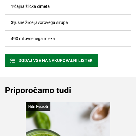
1 čajna žlička cimeta
3 jušne žlice javorovega sirupa
400 ml ovsenega mleka
DODAJ VSE NA NAKUPOVALNI LISTEK
Priporočamo tudi
Hitri Recepti