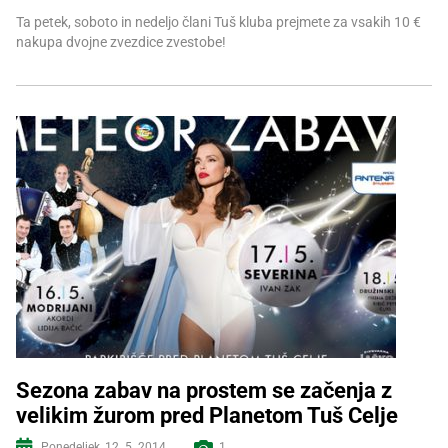
Ta petek, soboto in nedeljo člani Tuš kluba prejmete za vsakih 10 €
nakupa dvojne zvezdice zvestobe!
Sezona zabav na prostem se začenja z
velikim žurom pred Planetom Tuš Celje
Več informacij
Ponedeljek, 12. 5. 2014
1