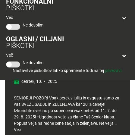
FUNKCIONALNI
Tuš
PIŠKOTKI
klub
Ponudba
Hitri
velja
Več
nakup
O
do
Ne dovolim
Tuš
30.
Trajno
klub
9.
znižano
OGLASNI / CILJANI
kartici
2026
PIŠKOTKI
Tuš
Tuš
Senior ugodnost: -20 % za
Več
POGLEJTE IZDELKE
izdelki
klub
sveže sadje in zelenjavo
Ne dovolim
potovanja
Novice
Nastavitve piškotkov lahko spremenite tudi na tej
povezavi.
četrtek, 10. 7. 2025
Nagradne
igre
SENIORJI POZOR! Vsak petek v juliju in avgustu samo za
Dodatna
vas SVEŽE SADJE in ZELENJAVA kar 20 % ceneje!
ponudba
Izkoristite svežino po super ceni vsak petek od 11. 7. do
29. 8. 2025! *Ugodnost velja za člane Tuš Senior kluba.
Digitalni
Popust velja na redne cene sadja in zelenjave. Ne velja …
računi
Več