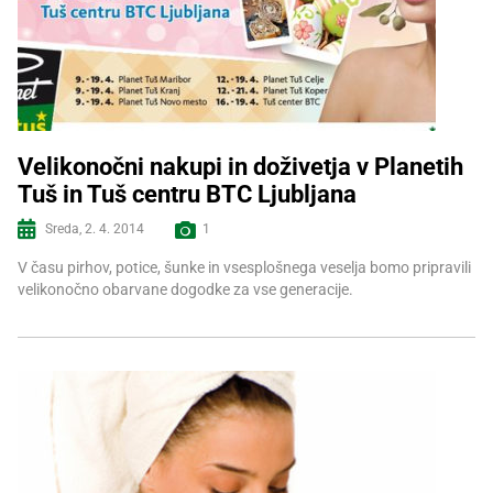
Velikonočni nakupi in doživetja v Planetih
Tuš in Tuš centru BTC Ljubljana
Več informacij
Sreda, 2. 4. 2014
1
V času pirhov, potice, šunke in vsesplošnega veselja bomo pripravili
velikonočno obarvane dogodke za vse generacije.