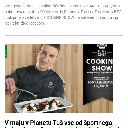
Zmagovalec šova Gostilna išče šefa, Tomaž ŠKVARČ LISJAK, bo v
nakupovalno-zabaviščnih centrih Planetov Tuš in v Tuš centru BTC
Ljubljana izvedel veliki COOKING SHOW, na katerem bo pripravljal
jedi iz knjižice receptov.
V maju v Planetu Tuš vse od športnega,