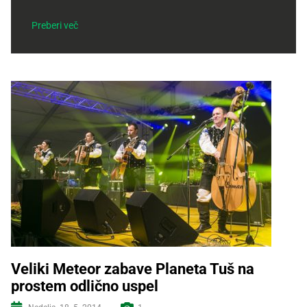
Recepti
Preberi več
Veliki Meteor zabave Planeta Tuš na
prostem odlično uspel
Več informacij