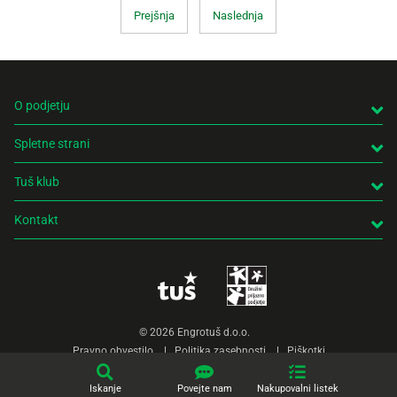
Prejšnja
Naslednja
O podjetju
Spletne strani
Tuš klub
Kontakt
© 2026 Engrotuš d.o.o.
Pravno obvestilo
Politika zasebnosti
Piškotki
Produkcija:
Creatim
Iskanje
Povejte nam
Nakupovalni listek