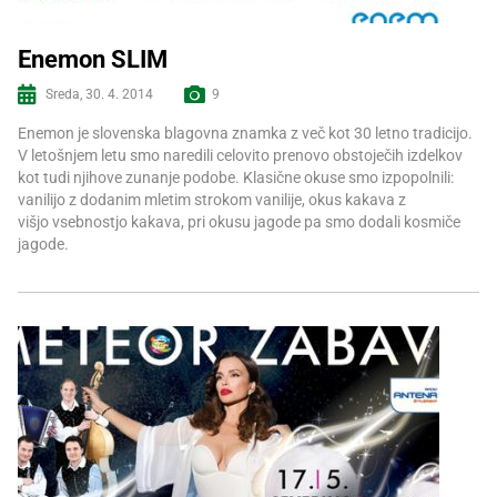
Enemon SLIM
Sreda, 30. 4. 2014
9
Več informacij
Enemon je slovenska blagovna znamka z več kot 30 letno tradicijo.
V letošnjem letu smo naredili celovito prenovo obstoječih izdelkov
kot tudi njihove zunanje podobe. Klasične okuse smo izpopolnili:
vanilijo z dodanim mletim strokom vanilije, okus kakava z
višjo vsebnostjo kakava, pri okusu jagode pa smo dodali kosmiče
jagode.