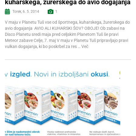
kuharskega, žurerskega do avio dogajanja
Več informacij
Torek, 6. 5. 2014
1
V maju v Planetu Tuš vse od športnega, kuharskega, žurerskega do
avio dogajanja AVIO ALI KUHARSKI ŠOV? OBOJE! Ob zabavi na
Disco Planetu sredi maja pred celjskim Planetom Tuš še pravi
Meteor zabave Celje, 7. maj V maju v Planetu Tuš pripravljajo pravi
vulkan dogajanja, ki bo poskrbel za res …
Več