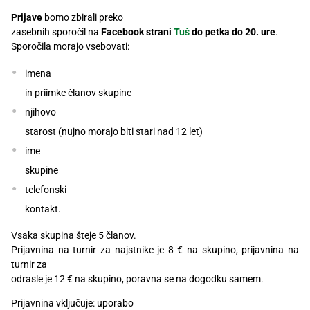
Prijave
bomo zbirali preko
zasebnih sporočil na
Facebook
strani
Tuš
do petka do 20. ure
.
Sporočila morajo vsebovati:
imena
in priimke članov skupine
njihovo
starost (nujno morajo biti stari nad 12 let)
ime
skupine
telefonski
kontakt.
Vsaka skupina šteje 5 članov.
Prijavnina na turnir za najstnike je 8 € na skupino, prijavnina na
turnir za
odrasle je 12 € na skupino, poravna se na dogodku samem.
Prijavnina vključuje: uporabo