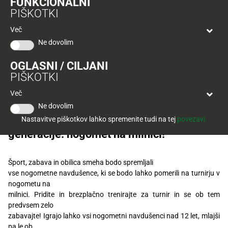
Center BTC Ljubljana
FUNKCIONALNI
Tuš
PIŠKOTKI
klub
Ponudba
Hitri
velja
Več
nakup
O
do
23. 5., od 15. do 21. ure in 24. 5 – 25.5.,
Ne dovolim
Tuš
30.
od 10. do 21. ure
Trajno
klub
9.
znižano
OGLASNI / CILJANI
kartici
2026
PIŠKOTKI
Tuš
Tuš
Več
POGLEJTE IZDELKE
izdelki
Na parkirišču TUŠ BTC Ljubljana samo za
klub
Ne dovolim
vas
potovanja
Novice
Nastavitve piškotkov lahko spremenite tudi na tej
povezavi.
pripravljamo nepozabno zabavo za vse
generacije: nogomet na milnici!
Nagradne
igre
Šport, zabava in obilica smeha bodo spremljali
Dodatna
vse nogometne navdušence, ki se bodo lahko pomerili na turnirju v
ponudba
nogometu na
milnici. Pridite in brezplačno trenirajte za turnir in se ob tem
Digitalni
predvsem zelo
računi
zabavajte! Igrajo lahko vsi nogometni navdušenci nad 12 let, mlajši
pa le ob