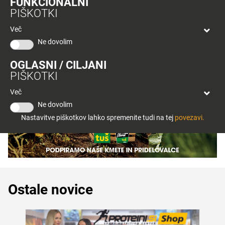
FUNKCIONALNI
< Nazaj
bon
PIŠKOTKI
Planeta
Tuš
Več
Celje
Ne dovolim
OGLASNI / CILJANI
PIŠKOTKI
Več
Ne dovolim
Nastavitve piškotkov lahko spremenite tudi na tej
povezavi.
Ostale novice