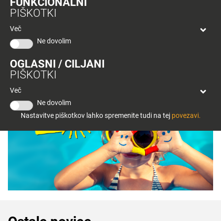
FUNKCIONALNI
bon
PIŠKOTKI
Planeta
V Planetu Tuš Celje si lahko ogledate tudi RAZSTAVO SLIK
Tuš
Pričarajmo nasmeh –
https://bit.ly/30Irujh
Več
Celje
Ne dovolim
< Nazaj
OGLASNI / CILJANI
PIŠKOTKI
Več
Ne dovolim
Nastavitve piškotkov lahko spremenite tudi na tej
povezavi.