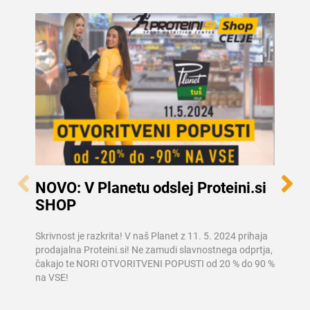
NOVO: V Planetu odslej Proteini.si
Otro
SHOP
v O
Več informacij
Skrivnost je razkrita! V naš Planet z 11. 5. 2024 prihaja
Na vel
prodajalna Proteini.si! Ne zamudi slavnostnega odprtja,
Planet
čakajo te NORI OTVORITVENI POPUSTI od 20 % do 90 %
unikat
na VSE!
bodo v
poskrb
ustvar