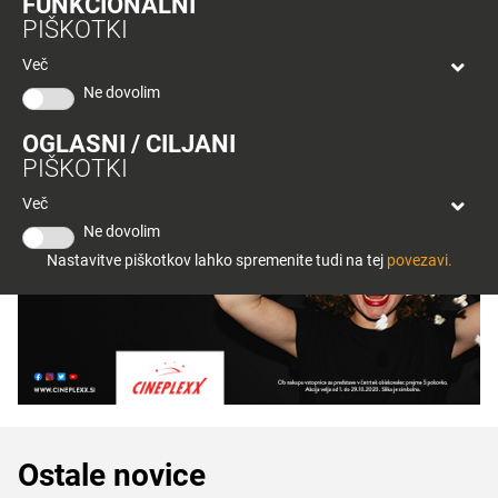
FUNKCIONALNI
bon
PIŠKOTKI
Planeta
Tuš
Več
Celje
Ne dovolim
OGLASNI / CILJANI
PIŠKOTKI
Več
Ne dovolim
Nastavitve piškotkov lahko spremenite tudi na tej
povezavi.
Ostale novice