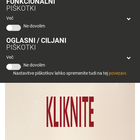
FUNKCIONALNI
bon
PIŠKOTKI
Planeta
Tuš
Več
Celje
Ne dovolim
OGLASNI / CILJANI
PIŠKOTKI
Več
Ne dovolim
Nastavitve piškotkov lahko spremenite tudi na tej
povezavi.