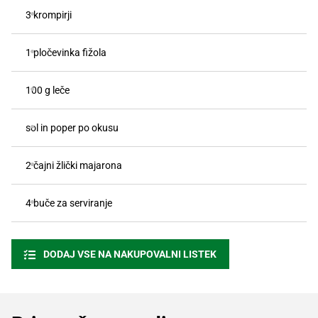
3 krompirji
1 pločevinka fižola
100 g leče
sol in poper po okusu
2 čajni žlički majarona
4 buče za serviranje
DODAJ VSE NA NAKUPOVALNI LISTEK