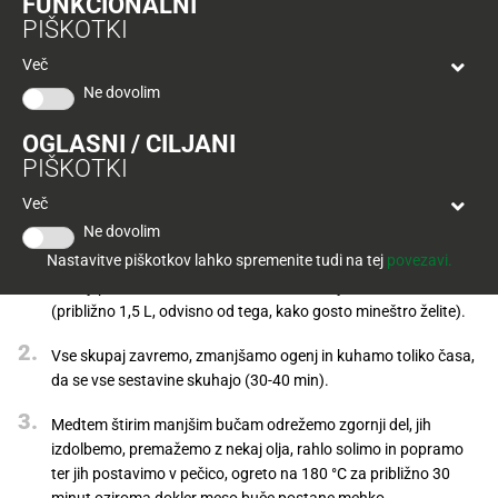
FUNKCIONALNI
Tuš
PIŠKOTKI
klub
Ponudba
Hitri
velja
Več
nakup
O
do
Ne dovolim
Tuš
30.
Trajno
klub
9.
znižano
OGLASNI / CILJANI
kartici
2026
PIŠKOTKI
Tuš
Tuš
Več
POGLEJTE IZDELKE
izdelki
klub
Priprava
Ne dovolim
potovanja
Novice
Nastavitve piškotkov lahko spremenite tudi na tej
povezavi.
V večji posodi združimo vse sestavine, zalijemo z vodo
Nagradne
(približno 1,5 L, odvisno od tega, kako gosto mineštro želite).
igre
Vse skupaj zavremo, zmanjšamo ogenj in kuhamo toliko časa,
Dodatna
da se vse sestavine skuhajo (30-40 min).
ponudba
Medtem štirim manjšim bučam odrežemo zgornji del, jih
Digitalni
izdolbemo, premažemo z nekaj olja, rahlo solimo in popramo
računi
ter jih postavimo v pečico, ogreto na 180 °C za približno 30