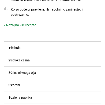
minut oziroma dokler meso buče postane mehko.
Recepti
Ko so buče pripravljene, jih napolnimo z mineštro in
postrežemo.
< Nazaj na vse recepte
1 čebula
2 stroka česna
3 žlice olivnega olja
3 koreni
1 zelena paprika