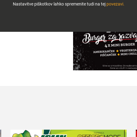
Nastavitve piškotkov lahko spremenite tudi na tej
povezavi.
 vegeterijanček, piščanček in
ovim prestigom.