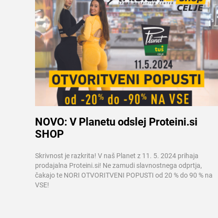
NOVO: V Planetu odslej Proteini.si
SHOP
Več informacij
Skrivnost je razkrita! V naš Planet z 11. 5. 2024 prihaja
prodajalna Proteini.si! Ne zamudi slavnostnega odprtja,
čakajo te NORI OTVORITVENI POPUSTI od 20 % do 90 % na
VSE!