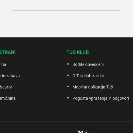
STRANI
TUŠ KLUB
vina
Bodite obveščeni
i in zabava
O Tuš klub kartici
&carry
Mobilna aplikacija Tuš
emičnine
Pogosta vprašanja in odgovori