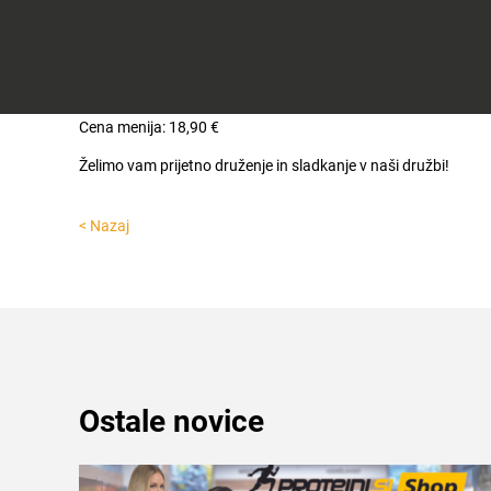
Celje
burger za razvajanje 2×2: 4x MINI BURGERJI: amerikanček,
mini chilli
Darilni
bon
za na konec vam omogočimo še prijetno sladkanje z oreh
Planeta
Cena menija: 18,90 €
Tuš
Celje
Želimo vam prijetno druženje in sladkanje v naši družbi!
< Nazaj
Ostale novice