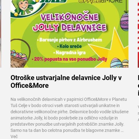
Otroške ustvarjalne delavnice Jolly v
Office&More
Več informacij
Na velikonočnih delavnicah v papirnici Office&More v Planetu
Tuš Celje v bodo otroci vseh starosti ustvarjali unikatne in
dekorativne velikonočne pirhe. Delavnice bodo vodile izkušene
animatorke Jolly, ki bodo poskrbele za odlično vzdušje in
predstavitev ponudbe ustvarjalnih potrebščin znamke Jolly.
Samo na ta dan bo celotna ponudba te blagovne znamke …
Več