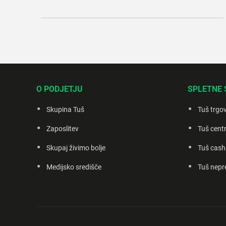
O PODJETJU
SPLETNE 
Skupina Tuš
Tuš trgo
Zaposlitev
Tuš centr
Skupaj živimo bolje
Tuš cash
Medijsko središče
Tuš nepr