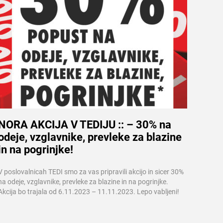
NORA AKCIJA V TEDIJU :: – 30% na
odeje, vzglavnike, prevleke za blazine
Več informacij
in na pogrinjke!
V poslovalnicah TEDI smo za vas pripravili akcijo in sicer 30%
na odeje, vzglavnike, prevleke za blazine in na pogrinjke.
Akcija bo trajala od 6.11.2023 – 11.11.2023. Lepo vabljeni!