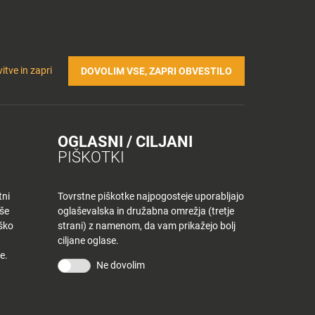
Prijavi se v Tuš klub profil
Včlani se v Tuš klub
TRIČNA POLNILNICA
Iskanje
Povejte
Nakupovalni
itve in zapri
DOVOLIM VSE, ZAPRI OBVESTILO
nam
listek
OGLASNI / CILJANI
PIŠKOTKI
tni
Tovrstne piškotke najpogosteje uporabljajo
aše
oglaševalska in družabna omrežja (tretje
iško
strani) z namenom, da vam prikažejo bolj
ciljane oglase.
e.
Ne dovolim