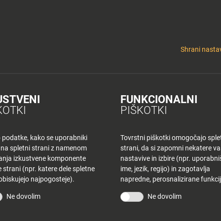
y
Tuš nepremičnine
 KLUB
CINEPLEXX
NAKUPOVANJE
O PLANETU
DE LA CRÉME
ELEK
Shrani nastav
ice To še spijemo
USTVENI
FUNKCIONALNI
KOTKI
PIŠKOTKI
o podatke, kako se uporabniki
Tovrstni piškotki omogočajo sple
 na spletni strani z namenom
strani, da si zapomni nekatere v
šanja izkustvene komponente
nastavive in izbire (npr. uporabn
 strani (npr. katere dele spletne
ime, jezik, regijo) in zagotavlja
o ponudbo
, ki jo boste lahko
 obiskujejo najpogosteje).
napredne, perosnalizirane funkcij
Ne dovolim
Ne dovolim
* toast