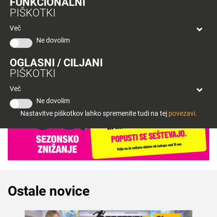
FUNKCIONALNI
bon
PIŠKOTKI
Planeta
< Nazaj
Tuš
Več
Celje
Ne dovolim
OGLASNI / CILJANI
PIŠKOTKI
Več
Ne dovolim
Nastavitve piškotkov lahko spremenite tudi na tej
povezavi.
Ostale novice