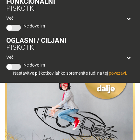
FUNKCIONALNI
bon
vrstudioholodeck@gmail.com
PIŠKOTKI
Planeta
Telefon: 068 122 347
<
/p
>
Tuš
Več
Celje
Ne dovolim
< Nazaj
OGLASNI / CILJANI
PIŠKOTKI
Več
Ne dovolim
Nastavitve piškotkov lahko spremenite tudi na tej
povezavi.