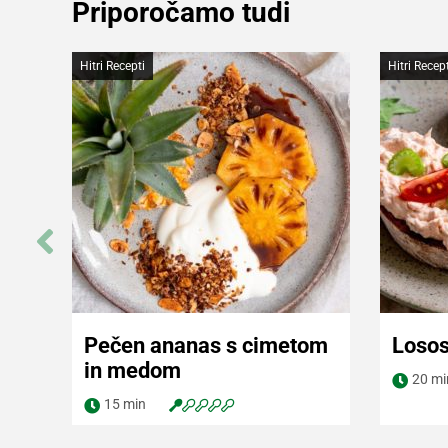
Priporočamo tudi
Hitri Recepti
Hitri Recept
Pečen ananas s cimetom
Loso
in medom
Navodila za pripravo
Navod
20 mi
15 min