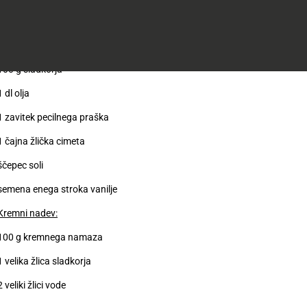
3 jajca
250 g moke
100 g sladkorja
1 dl olja
1 zavitek pecilnega praška
1 čajna žlička cimeta
ščepec soli
semena enega stroka vanilje
Kremni nadev:
100 g kremnega namaza
1 velika žlica sladkorja
2 veliki žlici vode