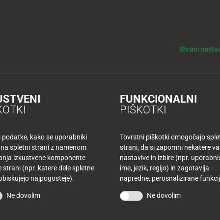
y
Tuš nepremičnine
NO
KUPONI
TUŠ KLUB
DELOVNI ČASI
Shrani nastav
m sirom
nim sirom
USTVENI
FUNKCIONALNI
KOTKI
PIŠKOTKI
o podatke, kako se uporabniki
Tovrstni piškotki omogočajo sple
senske jedi
,
Sladice
 na spletni strani z namenom
strani, da si zapomni nekatere v
šanja izkustvene komponente
nastavive in izbire (npr. uporabn
 strani (npr. katere dele spletne
ime, jezik, regijo) in zagotavlja
 obiskujejo najpogosteje).
napredne, perosnalizirane funkcij
Ne dovolim
Ne dovolim