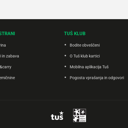
STRANI
TUŠ KLUB
vina
Bodite obveščeni
i in zabava
O Tuš klub kartici
&carry
Mobilna aplikacija Tuš
emičnine
Pogosta vprašanja in odgovori