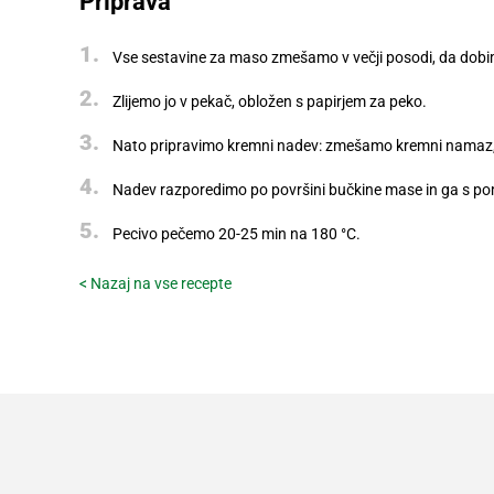
Priprava
Digitalni
računi
Vse sestavine za maso zmešamo v večji posodi, da dob
Recepti
Zlijemo jo v pekač, obložen s papirjem za peko.
Nato pripravimo kremni nadev: zmešamo kremni namaz, 
Nadev razporedimo po površini bučkine mase in ga s po
Pecivo pečemo 20-25 min na 180 °C.
< Nazaj na vse recepte