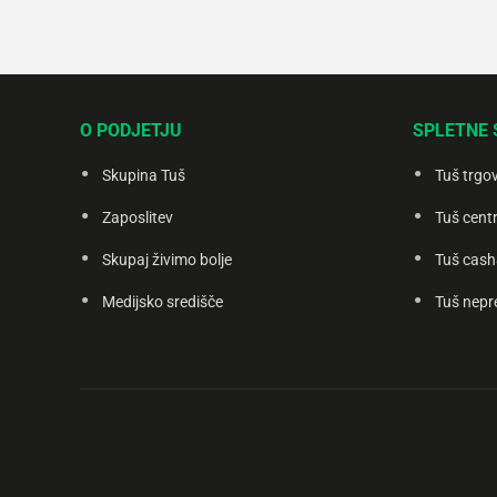
O PODJETJU
SPLETNE 
Skupina Tuš
Tuš trgo
Zaposlitev
Tuš centr
Skupaj živimo bolje
Tuš cash
Medijsko središče
Tuš nepr