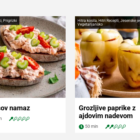
i, Prigrizki
Hitra kosila, Hitri Recepti, Jesenske jed
Vegetarijansko
sov namaz
Grozljive paprike z
ajdovim nadevom
ila za pripravo
Navodila za pripravo
n
50 min