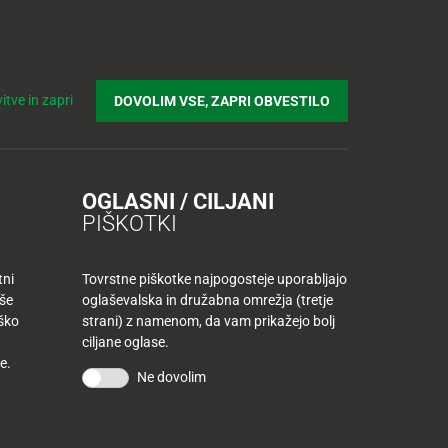
Prijavi se v Tuš klub profil
Včlani se v Tuš klub
Iskanje
Povejte
Nakupovalni
Spletni supermarket
itve in zapri
DOVOLIM VSE, ZAPRI OBVESTILO
nam
listek
OGLASNI / CILJANI
PIŠKOTKI
tni
Tovrstne piškotke najpogosteje uporabljajo
aše
oglaševalska in družabna omrežja (tretje
iško
strani) z namenom, da vam prikažejo bolj
ciljane oglase.
Sestavine za 4 osebe
e.
Ne dovolim
Sestavine za maso:
3 zvrhane jušne žlice bučkinega pireja