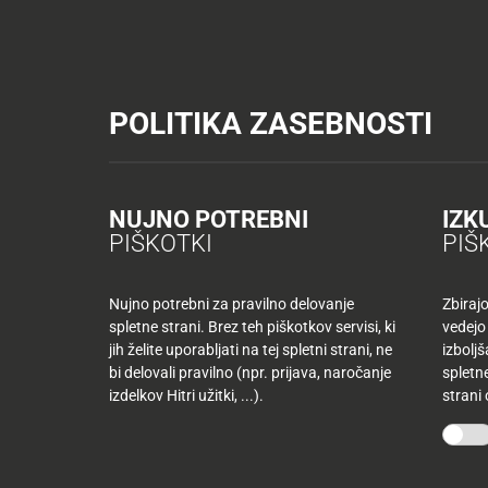
Tuš trgovine
Tuš drogerija
Tuš centri in zabava
Tuš cash&carr
KATALOGI IN REVIJE
AKTUAL
POLITIKA ZASEBNOSTI
Tuš trgovine
Recepti
Sladice
Bučne rezine s kremni
AKTUALNO
TUŠ
KLUB
Bučne rezine s krem
Nazaj
NUJNO POTREBNI
IZK
Nazaj
PIŠKOTKI
PIŠ
Tuš
družina
ČAS PRIPRAVE:
TEŽAVNOST:
KATEGORIJA:
Nujno potrebni za pravilno delovanje
Zbiraj
Hitri Recepti
,
Je
40 min
spletne strani. Brez teh piškotkov servisi, ki
vedejo
Tuš
jih želite uporabljati na tej spletni strani, ne
izbolj
10
klub
bi delovali pravilno (npr. prijava, naročanje
spletne
najljubših
-50
izdelkov Hitri užitki, ...).
strani
izdelkov
%
več
mesecev
Mojih
kupujete
10