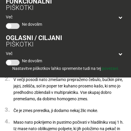
FUNKCIONALNI
Tuš
PIŠKOTKI
klub
Ponudba
Hitri
velja
Več
nakup
O
do
Ne dovolim
Tuš
30.
Trajno
klub
9.
znižano
OGLASNI / CILJANI
kartici
2026
PIŠKOTKI
Priprava
Tuš
Tuš
Več
POGLEJTE IZDELKE
izdelki
klub
Ne dovolim
V manjši ponvi na olju prepražimo sesekljano čebulo, da rahlo
potovanja
Novice
porumeni.
Nastavitve piškotkov lahko spremenite tudi na tej
povezavi.
V večji posodi nato zmešamo prepraženo čebulo, bučkin pire,
Nagradne
igre
jajci, zelišča, sol in poper ter kuhano proseno kašo, ki smo jo
predhodno zblendali v multipraktiku.
Vse skupaj dobro
Dodatna
premešamo, da dobimo homogeno zmes.
ponudba
Če je zmes preredka, ji dodamo nekaj žlic moke.
Digitalni
Maso nato pokrijemo in pustimo počivati v hladilniku vsaj 1 h.
računi
Iz mase nato oblikujemo polpete, ki jih položimo na pekač in