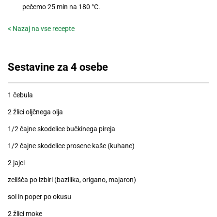
Recepti
pečemo 25 min na 180 °C.
< Nazaj na vse recepte
Sestavine za 4 osebe
1 čebula
2 žlici oljčnega olja
1/2 čajne skodelice bučkinega pireja
1/2 čajne skodelice prosene kaše (kuhane)
2 jajci
zelišča po izbiri (bazilika, origano, majaron)
sol in poper po okusu
2 žlici moke