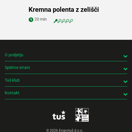
Kremna polenta z zelišči
Navodila za pripravo
20 min
O podjetju
Spletne strani
Tuš klub
Kontakt
© 2026 Engrotuš d.o.o.