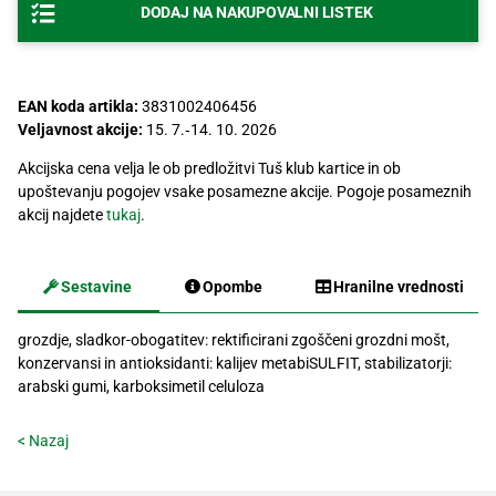
DODAJ NA NAKUPOVALNI LISTEK
Recepti
EAN koda artikla:
3831002406456
Veljavnost akcije:
15. 7.‐14. 10. 2026
Akcijska cena velja le ob predložitvi Tuš klub kartice in ob
upoštevanju pogojev vsake posamezne akcije. Pogoje posameznih
akcij najdete
tukaj
.
Sestavine
Opombe
Hranilne vrednosti
grozdje, sladkor-obogatitev: rektificirani zgoščeni grozdni mošt,
konzervansi in antioksidanti: kalijev metabiSULFIT, stabilizatorji:
arabski gumi, karboksimetil celuloza
< Nazaj