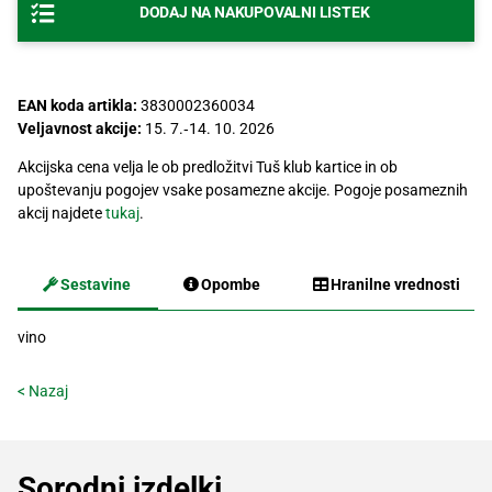
DODAJ NA NAKUPOVALNI LISTEK
Recepti
EAN koda artikla:
3830002360034
Veljavnost akcije:
15. 7.‐14. 10. 2026
Akcijska cena velja le ob predložitvi Tuš klub kartice in ob
upoštevanju pogojev vsake posamezne akcije. Pogoje posameznih
akcij najdete
tukaj
.
Sestavine
Opombe
Hranilne vrednosti
vino
< Nazaj
Sorodni izdelki