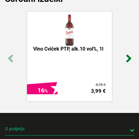
Vino Cviček PTP, alk.10 vol%, 1l
4,78 €
16
3,99 €
O podjetju
AKTIVIRAJ IZDELEK