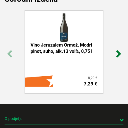
Vino Jeruzalem Ormož, Modri
pinot, suho, alk.13 vol%, 0,75 l
8,29 €
7,29 €
O podjetju