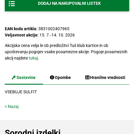
DODAJ NA NAKUPOVALNI LISTEK
Recepti
EAN koda artikla:
3831002407965
Veljavnost akcije:
15. 7.‐14. 10. 2026
Akcijska cena velja le ob predložitvi Tuš klub kartice in ob
upoštevanju pogojev vsake posamezne akcije. Pogoje posameznih
akcij najdete
tukaj
.
Sestavine
Opombe
Hranilne vrednosti
VSEBUJE SULFIT
< Nazaj
Sorodni izdelki