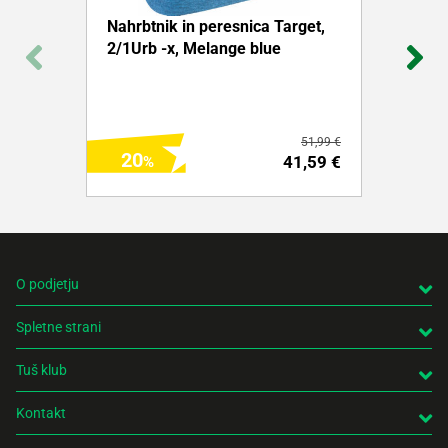
Nahrbtnik in peresnica Target,
2/1Urb -x, Melange blue
51,99 €
20
41,59 €
O podjetju
Spletne strani
DODAJ NA NAKUPOVALNI LISTEK
Tuš klub
Več o izdelku
Kontakt