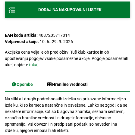
Recepti
DODAJ NA NAKUPOVALNI LISTEK
EAN koda artikla:
4087205717014
Veljavnost akcije:
10. 6.‐29. 9. 2026
Akcijska cena velja le ob predložitvi Tuš klub kartice in ob
upoštevanju pogojev vsake posamezne akcije. Pogoje posameznih
akcij najdete
tukaj
.
Opombe
Hranilne vrednosti
Na sliki ali drugih podrobnostih izdelka so prikazane informacije o
izdelku, ki so karseda natančne in osvežene. Lahko se zgodi, da se
nekatere informacije, kot so blagovna znamka, seznam sestavin,
označba hranilne vrednosti in druge informacije, občasno
spremenijo. Vsi obvezni in predpisani podatki so navedeni na
izdelku, njegovi embalaži ali etiketi.