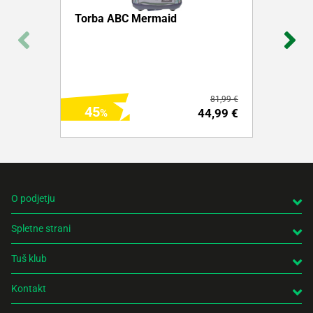
Torba ABC Mermaid
81,99 €
45
44,99 €
O podjetju
Spletne strani
DODAJ NA NAKUPOVALNI LISTEK
Tuš klub
Več o izdelku
Kontakt