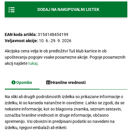
Recepti
DODAJ NA NAKUPOVALNI LISTEK
EAN koda artikla:
3154148454199
Veljavnost akcije:
10. 6.‐29. 9. 2026
Akcijska cena velja le ob predložitvi Tuš klub kartice in ob
upoštevanju pogojev vsake posamezne akcije. Pogoje posameznih
akcij najdete
tukaj
.
Opombe
Hranilne vrednosti
Na sliki ali drugih podrobnostih izdelka so prikazane informacije o
izdelku, ki so karseda natančne in osvežene. Lahko se zgodi, da se
nekatere informacije, kot so blagovna znamka, seznam sestavin,
označba hranilne vrednosti in druge informacije, občasno
spremenijo. Vsi obvezni in predpisani podatki so navedeni na
izdelku, njegovi embalaži ali etiketi.