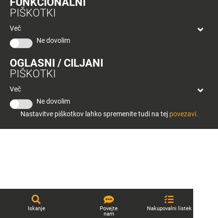
FUNKCIONALNI
bon
PIŠKOTKI
Planeta
Tuš
Več
Celje
Ne dovolim
© 2026 Engrotuš d.o.o.
OGLASNI / CILJANI
Pravno obvestilo
Politika zasebnosti
Piškotki
Produkcija:
Creatim
PIŠKOTKI
Več
Ne dovolim
Nastavitve piškotkov lahko spremenite tudi na tej
povezavi.
Iskanje
Povejte
Nakupovalni listek
nam