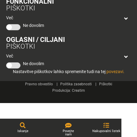
FUNKCIONALNI
bon
PIŠKOTKI
Planeta
Spletne strani
Tuš
Več
Celje
Ne dovolim
Tuš klub
OGLASNI / CILJANI
Kontakt
PIŠKOTKI
Več
Ne dovolim
Nastavitve piškotkov lahko spremenite tudi na tej
povezavi.
© 2026 Engrotuš d.o.o.
Pravno obvestilo
Politika zasebnosti
Piškotki
Produkcija:
Creatim
Iskanje
Povejte
Nakupovalni listek
nam