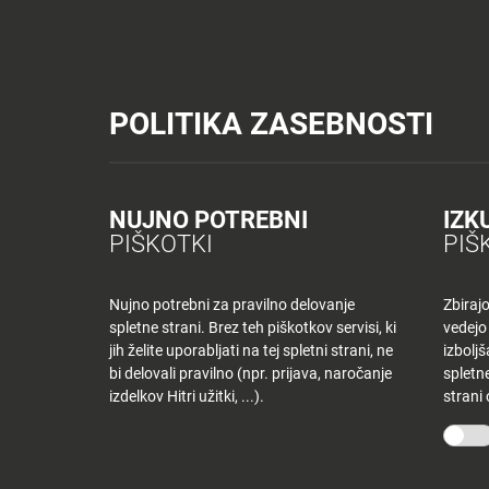
Tuš trgovine
Tuš drogerija
Tuš centri in zabava
Tuš cash&carr
Planet Tuš
Celje
NOVICE
TUŠ
POLITIKA ZASEBNOSTI
Spremeni lokacijo
Tuš centri in zabava
Dnevni jedilnik MB – torek
NOVICE
NAKUPOVANJE
Nazaj
Nazaj
NUJNO POTREBNI
IZK
DNEVNI JEDILNI
PIŠKOTKI
PIŠ
Novice
Trgovine
in
ponudniki
Nujno potrebni za pravilno delovanje
Zbiraj
24 decembra, 2019
spletne strani. Brez teh piškotkov servisi, ki
vedejo
Tloris
Od
tjasak
jih želite uporabljati na tej spletni strani, ne
izbolj
centra
bi delovali pravilno (npr. prijava, naročanje
spletne
izdelkov Hitri užitki, ...).
strani
Ugodnosti
O PODJETJU
SPLETNE 
v
Planetu
Skupina Tuš
Tuš trgo
Tuš