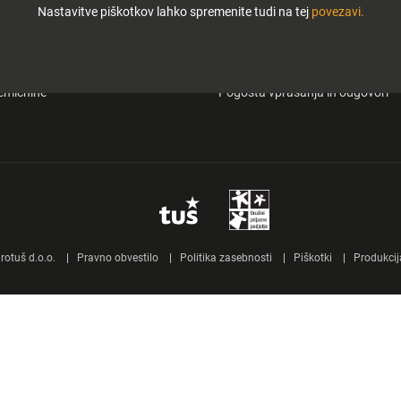
Nastavitve piškotkov lahko spremenite tudi na tej
povezavi.
i in zabava
O Tuš klub kartici
&carry
Mobilna aplikacija Tuš
emičnine
Pogosta vprašanja in odgovori
otuš d.o.o.
Pravno obvestilo
Politika zasebnosti
Piškotki
Produkcij