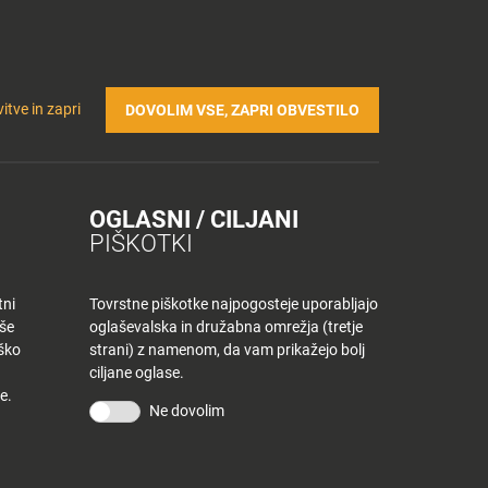
Prijavi se v Tuš klub profil
Včlani se v Tuš klub
TRIČNA POLNILNICA
Iskanje
Povejte
Nakupovalni
itve in zapri
DOVOLIM VSE, ZAPRI OBVESTILO
nam
listek
OGLASNI / CILJANI
PIŠKOTKI
tni
Tovrstne piškotke najpogosteje uporabljajo
aše
oglaševalska in družabna omrežja (tretje
iško
strani) z namenom, da vam prikažejo bolj
ciljane oglase.
e.
Ne dovolim
KONTAKT
Povejte nam