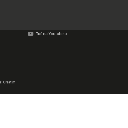
Tuš na Facebook-u
Tuš na Instagram-u
Tuš na Youtube-u
a:
Creatim