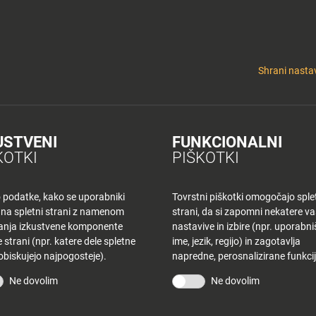
y
Tuš nepremičnine
 KLUB
CINEPLEXX
NAKUPOVANJE
O PLANETU
DE LA CRÉME
ELEK
Shrani nastav
USTVENI
FUNKCIONALNI
K MB – TOREK
KOTKI
PIŠKOTKI
o podatke, kako se uporabniki
Tovrstni piškotki omogočajo sple
 na spletni strani z namenom
strani, da si zapomni nekatere v
šanja izkustvene komponente
nastavive in izbire (npr. uporabn
 strani (npr. katere dele spletne
ime, jezik, regijo) in zagotavlja
 obiskujejo najpogosteje).
napredne, perosnalizirane funkcij
STRANI
TUŠ KLUB
Ne dovolim
Ne dovolim
vina
Bodite obveščeni