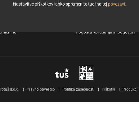
Nastavitve piškotkov lahko spremenite tudi na tej
povezavi.
i in zabava
O Tuš klub kartici
&carry
Mobilna aplikacija Tuš
emičnine
Pogosta vprašanja in odgovori
otuš d.o.o.
Pravno obvestilo
Politika zasebnosti
Piškotki
Produkcij