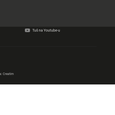
Tuš na Facebook-u
Tuš na Instagram-u
Tuš na Youtube-u
a:
Creatim