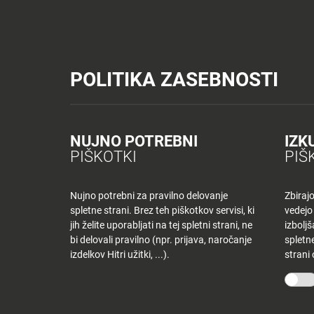
Tuš trgovine
Tuš drogerija
Tuš centri in zabava
Tuš cash&carr
Planet Tuš
Celje
NOVICE
TUŠ
POLITIKA ZASEBNOSTI
Spremeni lokacijo
Tuš centri in zabava
Dnevni jedilnik MB – torek
NOVICE
NAKUPOVANJE
Nazaj
Nazaj
NUJNO POTREBNI
IZK
DNEVNI JEDILNI
PIŠKOTKI
PIŠ
Novice
Trgovine
in
ponudniki
Nujno potrebni za pravilno delovanje
Zbiraj
19 novembra, 2019
spletne strani. Brez teh piškotkov servisi, ki
vedejo
Tloris
Od
tjasak
jih želite uporabljati na tej spletni strani, ne
izbolj
centra
bi delovali pravilno (npr. prijava, naročanje
spletne
izdelkov Hitri užitki, ...).
strani
Ugodnosti
O PODJETJU
SPLETNE 
v
Planetu
Skupina Tuš
Tuš trgo
Tuš