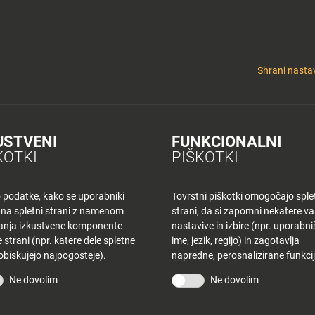
y
Tuš nepremičnine
 KLUB
CINEPLEXX
NAKUPOVANJE
O PLANETU
DE LA CRÉME
ELEK
Shrani nastav
USTVENI
FUNKCIONALNI
K MB – TOREK
KOTKI
PIŠKOTKI
o podatke, kako se uporabniki
Tovrstni piškotki omogočajo sple
 na spletni strani z namenom
strani, da si zapomni nekatere v
šanja izkustvene komponente
nastavive in izbire (npr. uporabn
 strani (npr. katere dele spletne
ime, jezik, regijo) in zagotavlja
 obiskujejo najpogosteje).
napredne, perosnalizirane funkcij
STRANI
TUŠ KLUB
Ne dovolim
Ne dovolim
vina
Bodite obveščeni