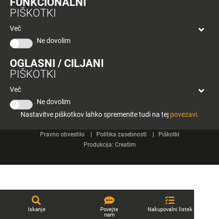
FUNKCIONALNI
bon
PIŠKOTKI
Planeta
Spletne strani
Tuš
Več
Celje
Ne dovolim
Tuš klub
OGLASNI / CILJANI
Kontakt
PIŠKOTKI
Več
Ne dovolim
Nastavitve piškotkov lahko spremenite tudi na tej
povezavi.
© 2026 Engrotuš d.o.o.
Pravno obvestilo
Politika zasebnosti
Piškotki
Produkcija:
Creatim
Iskanje
Povejte
Nakupovalni listek
nam