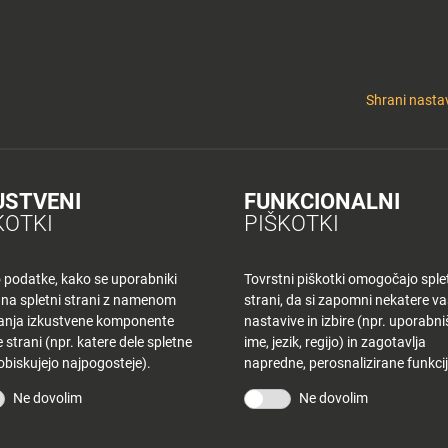
y
Tuš nepremičnine
 KLUB
CINEPLEXX
NAKUPOVANJE
O PLANETU
DE LA CRÉME
ELEK
Shrani nastav
USTVENI
FUNKCIONALNI
K MB – TOREK
KOTKI
PIŠKOTKI
o podatke, kako se uporabniki
Tovrstni piškotki omogočajo sple
 na spletni strani z namenom
strani, da si zapomni nekatere v
šanja izkustvene komponente
nastavive in izbire (npr. uporabn
 strani (npr. katere dele spletne
ime, jezik, regijo) in zagotavlja
 obiskujejo najpogosteje).
napredne, perosnalizirane funkcij
STRANI
TUŠ KLUB
Ne dovolim
Ne dovolim
vina
Bodite obveščeni