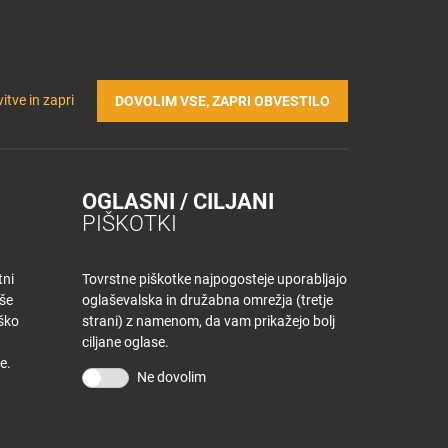
Prijavi se v Tuš klub profil
Včlani se v Tuš klub
TRIČNA POLNILNICA
Iskanje
Povejte
Nakupovalni
itve in zapri
DOVOLIM VSE, ZAPRI OBVESTILO
nam
listek
OGLASNI / CILJANI
PIŠKOTKI
tni
Tovrstne piškotke najpogosteje uporabljajo
aše
oglaševalska in družabna omrežja (tretje
iško
strani) z namenom, da vam prikažejo bolj
ciljane oglase.
e.
Ne dovolim
KONTAKT
Povejte nam