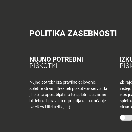
Tuš trgovine
Tuš drogerija
Tuš centri in zabava
Tuš cash&carr
Planet Tuš
Celje
NOVICE
TUŠ
POLITIKA ZASEBNOSTI
Spremeni lokacijo
Tuš centri in zabava
Dnevni jedilnik MB – torek
NOVICE
NAKUPOVANJE
Nazaj
Nazaj
NUJNO POTREBNI
IZK
DNEVNI JEDILNI
PIŠKOTKI
PIŠ
Novice
Trgovine
in
ponudniki
Nujno potrebni za pravilno delovanje
Zbiraj
14 maja, 2019
spletne strani. Brez teh piškotkov servisi, ki
vedejo
Tloris
Od
tjasak
jih želite uporabljati na tej spletni strani, ne
izbolj
centra
bi delovali pravilno (npr. prijava, naročanje
spletne
izdelkov Hitri užitki, ...).
strani
Ugodnosti
O PODJETJU
SPLETNE 
v
Planetu
Skupina Tuš
Tuš trgo
Tuš