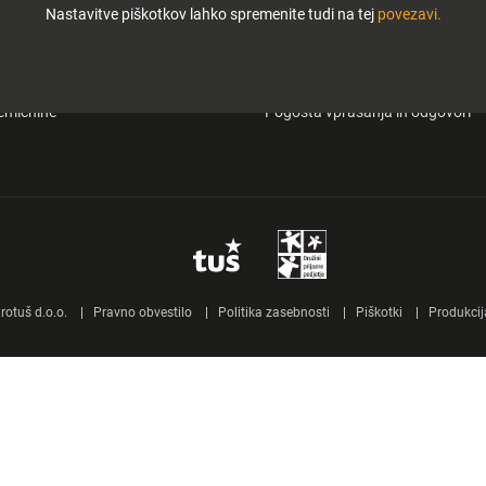
Nastavitve piškotkov lahko spremenite tudi na tej
povezavi.
i in zabava
O Tuš klub kartici
&carry
Mobilna aplikacija Tuš
emičnine
Pogosta vprašanja in odgovori
otuš d.o.o.
Pravno obvestilo
Politika zasebnosti
Piškotki
Produkcij