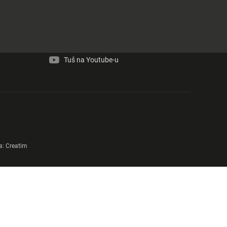
Tuš na Facebook-u
Tuš na Instagram-u
Tuš na Youtube-u
a:
Creatim