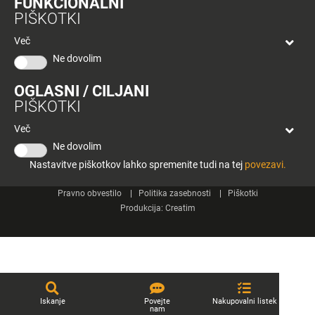
FUNKCIONALNI
bon
PIŠKOTKI
Planeta
Spletne strani
Tuš
Več
Celje
Ne dovolim
Tuš klub
OGLASNI / CILJANI
Kontakt
PIŠKOTKI
Več
Ne dovolim
Nastavitve piškotkov lahko spremenite tudi na tej
povezavi.
© 2026 Engrotuš d.o.o.
Pravno obvestilo
Politika zasebnosti
Piškotki
Produkcija:
Creatim
Iskanje
Povejte
Nakupovalni listek
nam