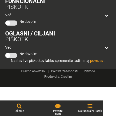
FUNKCIONALNI
bon
PIŠKOTKI
Planeta
Spletne strani
Tuš
Več
Celje
Ne dovolim
Tuš klub
OGLASNI / CILJANI
Kontakt
PIŠKOTKI
Več
Ne dovolim
Nastavitve piškotkov lahko spremenite tudi na tej
povezavi.
© 2026 Engrotuš d.o.o.
Pravno obvestilo
Politika zasebnosti
Piškotki
Produkcija:
Creatim
Iskanje
Povejte
Nakupovalni listek
nam